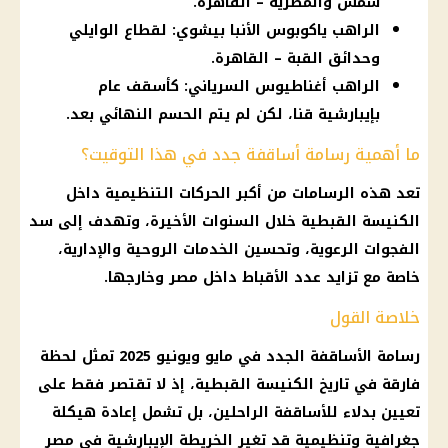
شمس والمطرية – القاهرة.
الراهب ياكوبوس الأنبا بيشوي: لقطاع الوايلي
وحدائق القبة – القاهرة.
الراهب أغناطيوس السرياني: كأسقف عام
بإيبارشية قنا، لكن لم يتم الحسم النهائي بعد.
ما أهمية رسامة أساقفة جدد في هذا التوقيت؟
تعد هذه الرسامات من أكبر الحركات التنظيمية داخل
الكنيسة القبطية خلال السنوات الأخيرة، وتهدف إلى سد
الفجوات الرعوية، وتحسين الخدمات الروحية والإدارية،
خاصة مع تزايد عدد الأقباط داخل مصر وخارجها.
خلاصة القول
رسامة الأساقفة الجدد في مايو ويونيو 2025 تمثل لحظة
فارقة في تاريخ الكنيسة القبطية، إذ لا تقتصر فقط على
تعيين بدلاء للأساقفة الراحلين، بل تشمل إعادة هيكلة
جغرافية وتنظيمية قد تغير الخريطة الإيبارشية في مصر