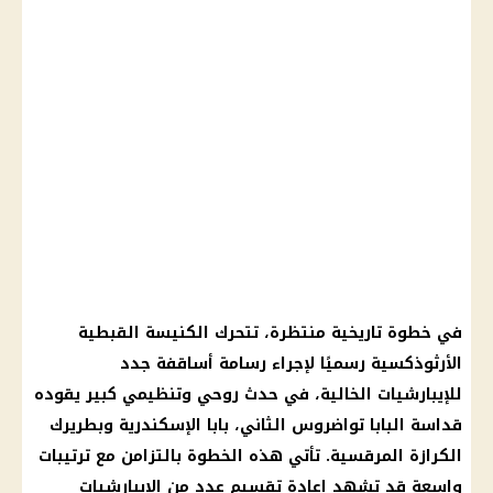
في خطوة تاريخية منتظرة، تتحرك الكنيسة القبطية
الأرثوذكسية رسميًا لإجراء رسامة أساقفة جدد
للإيبارشيات الخالية، في حدث روحي وتنظيمي كبير يقوده
قداسة البابا تواضروس الثاني، بابا الإسكندرية وبطريرك
الكرازة المرقسية. تأتي هذه الخطوة بالتزامن مع ترتيبات
واسعة قد تشهد إعادة تقسيم عدد من الإيبارشيات