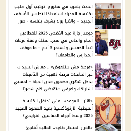
الحدث يقترب في مطروح: تركيب أول صليب
بكنيسة العذراء استعدادًا لتجليس الأسقف
الجديد – والأنبا بولا يشرف بنفسه - صور
موعد إجازة عيد الأضحى 2025 للقطاعين
العام والخاص في مصر.. عطلة وقفة عرفات
تبدأ الخميس وتستمر 5 أيام – ما موقف
المدارس والجامعات؟
«فرصة مش هتتعوض»... معاش السيدات
غير العاملات فرصة ذهبية من التأمينات
بدخل شهري مضمون مدى الحياة – احسبي
اشتراكك واعرفي هتقبضي كام شهريًا
«اقترب الموعد».. متى تحتفل الكنيسة
القبطية الأرثوذكسية بعيد الصعود المجيد
2025 وسط أجواء الخماسين الفرايحي؟
«القرار المنتظر طلع».. المالية تُفاجئ