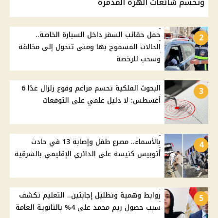
وتحسم شائعات الهزة المدمرة
حمل حقائب السفر داخل السيارة الخاصة..
2
الحالات المسموح بها ومتى تتحول إلى مخالفة
وسحب للرخصة
البحوث الفلكية تحسم مزاعم وقوع زلزال غدًا 6
3
أغسطس: لا دليل علمي على التوقعات
بالأسماء.. مصرع طفل وإصابة 13 في حادث
4
أتوبيس كنيسة على الدائري الإقليمي بالشرقية
روابط وهمية وتظليل إجابتين.. التعليم تكشف
5
سبب حصول ريم محمد على 4% بالثانوية العامة