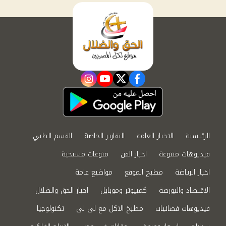
instagram
youtube
twitter
facebook
الرئيسية
الاخبار العامة
التقارير الخاصة
القسم الطبي
فيديوهات متنوعة
اخبار الفن
منوعات مسيحية
اخبار الرياضة
مطبخ الموقع
مواضيع عامة
الاقتصاد والبورصة
كمبيوتر وموبايل
اخبار الحق والضلال
فيديوهات فضائيات
مطبخ الاكل مع لى لى
تكنولوجيا