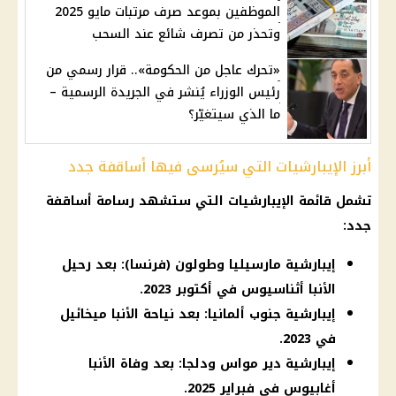
الموظفين بموعد صرف مرتبات مايو 2025
وتحذر من تصرف شائع عند السحب
«تحرك عاجل من الحكومة».. قرار رسمي من
رئيس الوزراء يُنشر في الجريدة الرسمية –
ما الذي سيتغيّر؟
أبرز الإيبارشيات التي سيُرسى فيها أساقفة جدد
تشمل قائمة الإيبارشيات التي ستشهد رسامة أساقفة
جدد:
إيبارشية مارسيليا وطولون (فرنسا): بعد رحيل
الأنبا أثناسيوس في أكتوبر 2023.
إيبارشية جنوب ألمانيا: بعد نياحة الأنبا ميخائيل
في 2023.
إيبارشية دير مواس ودلجا: بعد وفاة الأنبا
أغابيوس في فبراير 2025.