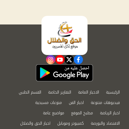
instagram
youtube
twitter
facebook
الرئيسية
الاخبار العامة
التقارير الخاصة
القسم الطبي
فيديوهات متنوعة
اخبار الفن
منوعات مسيحية
اخبار الرياضة
مطبخ الموقع
مواضيع عامة
الاقتصاد والبورصة
كمبيوتر وموبايل
اخبار الحق والضلال