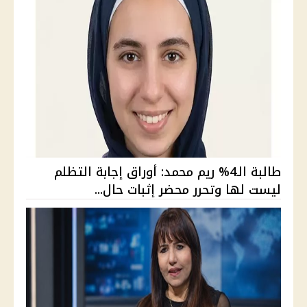
طالبة الـ4% ريم محمد: أوراق إجابة التظلم
ليست لها وتحرر محضر إثبات حال...