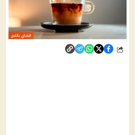
الشاي باللبن
شارك