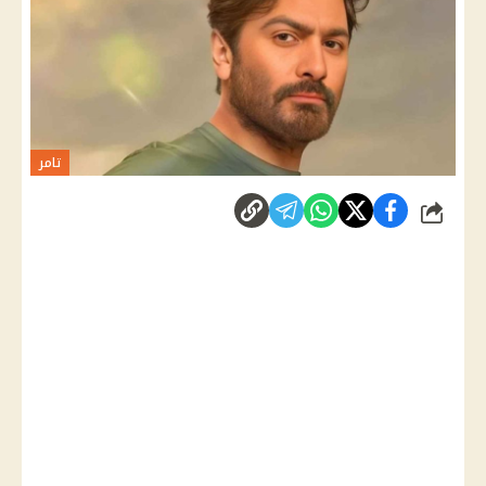
تامر
شارك