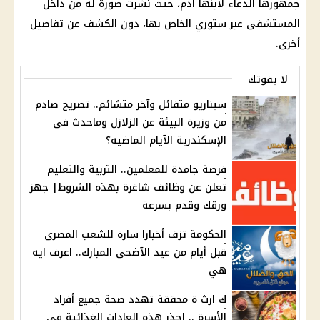
جمهورها الدعاء لابنها آدم، حيث نشرت صورة له من داخل
المستشفى عبر ستوري الخاص بها، دون الكشف عن تفاصيل
أخرى.
لا يفوتك
سيناريو متفائل وآخر متشائم.. تصريح صادم
من وزيرة البيئة عن الزلازل وماحدث فى
الإسكندرية الآيام الماضيه؟
فرصة جامدة للمعلمين.. التربية والتعليم
تعلن عن وظائف شاغرة بهذه الشروط| جهز
ورقك وقدم بسرعة
الحكومة تزف أخبارا سارة للشعب المصرى
قبل أيام من عيد الآضحى المبارك.. اعرف ايه
هي
ك ارث ة محققة تهدد صحة جميع أفراد
الأسرة .. احذر هذه العادات الغذائية فى