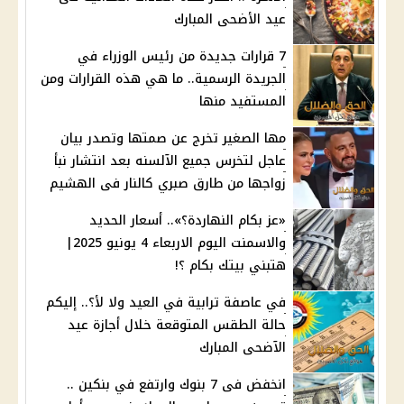
عيد الأضحى المبارك
7 قرارات جديدة من رئيس الوزراء في
الجريدة الرسمية.. ما هي هذه القرارات ومن
المستفيد منها
مها الصغير تخرج عن صمتها وتصدر بيان
عاجل لتخرس جميع الآلسنه بعد انتشار نبأ
زواجها من طارق صبري كالنار فى الهشيم
«عز بكام النهاردة؟».. أسعار الحديد
والاسمنت اليوم الاربعاء 4 يونيو 2025|
هتبني بيتك بكام ؟!
في عاصفة ترابية في العيد ولا لأ؟.. إليكم
حالة الطقس المتوقعة خلال أجازة عيد
الآضحى المبارك
انخفض فى 7 بنوك وارتفع في بنكين ..