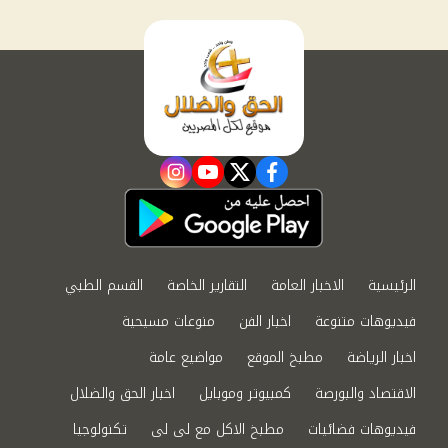
instagram
youtube
twitter
facebook
الرئيسية
الاخبار العامة
التقارير الخاصة
القسم الطبي
فيديوهات متنوعة
اخبار الفن
منوعات مسيحية
اخبار الرياضة
مطبخ الموقع
مواضيع عامة
الاقتصاد والبورصة
كمبيوتر وموبايل
اخبار الحق والضلال
فيديوهات فضائيات
مطبخ الاكل مع لى لى
تكنولوجيا