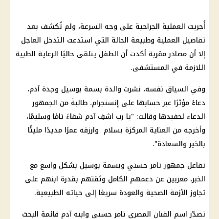
أُجريت العملية الجراحية على وجه السرعة، ولم تُكشف بعد
تفاصيل العملية وطبيعة الحالة التي استدعت التدخل العاجل
إلا أن مصادر مقربة أكدت أن الطفل يتلقى حاليًا الرعاية الطبية
اللازمة في المستشفى.
وفي السياق نفسه، نشرت والدة بسمة بوسيل وجدة آدم،
دعاءً مؤثرًا عبر حسابها على إنستجرام، طالبةً من الجمهور
الدعاء لحفيدها وقالت: "يا رب اشفِ آدم شفاءً تامًا وسليمًا،
وأخرجه من العناية المركزة بسلام وارزقه عمرًا مديدًا مليئًا
بالخير والسعادة".
تفاعل جمهور تامر حسني وبسمة بوسيل بشكل واسع مع
الخبر، معربين عن دعمهم الكامل وثقتهم بقدرة ابنهم على
تجاوز الأزمة الصحية والعودة سريعًا إلى حياته الطبيعية.
تصدّر اسم الفنان المصري تامر حسني وابنه آدم قائمة البحث