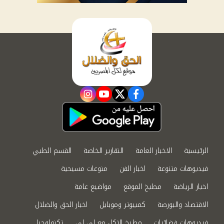
instagram
youtube
twitter
facebook
الرئيسية
الاخبار العامة
التقارير الخاصة
القسم الطبي
فيديوهات متنوعة
اخبار الفن
منوعات مسيحية
اخبار الرياضة
مطبخ الموقع
مواضيع عامة
الاقتصاد والبورصة
كمبيوتر وموبايل
اخبار الحق والضلال
فيديوهات فضائيات
مطبخ الاكل مع لى لى
تكنولوجيا