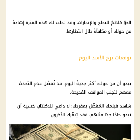
الجوّ مُلائمٌ للنجاح والإنجازات، وقد تجلب لك هذه الفترة إشادةً
من حولك أو مكافأةً طال انتظارها.
توقعات برج الأسد اليوم
يبدو أن من حولك أكثر جديةً اليوم. قد تُفضّل عدم التحدث
معهم لتجنب المواقف المُحرجة.
شاهد فيلمك المُفضّل بمفردك؛ لا داعي للاكتئاب خشية أن
تبدو جادًا جدًا مثلهم، فقد يُنفّرك الآخرون.