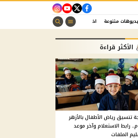
instagram
youtube
twitter
facebook
ديوهات متنوعة
اخبار الفن
منوعات مسيحية
اخبار الرياضة
الأكثر قراءة
ة تنسيق رياض الأطفال بالأزهر
م.. رابط الاستعلام وآخر موعد
يم الملفات