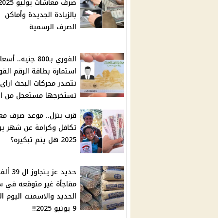
صرف معاشات يوليو 25
بالزيادة الجديدة وأماكن
الصرف الرسمية
الفوري بـ800 جنيه.. أسعا
استمارة بطاقة الرقم الق
تتصدر محركات البحث ازاى
تستخرجها مستعجل من ال
قرب ينزل.. موعد صرف م
تكافل وكرامة عن شهر يو
2025 هل يتم تبكيره؟
حديد عز يتجاوز ا
مفاجأة غير متوقعه في س
الحديد والاسمنت اليوم ال
9 يونيو 2025!!