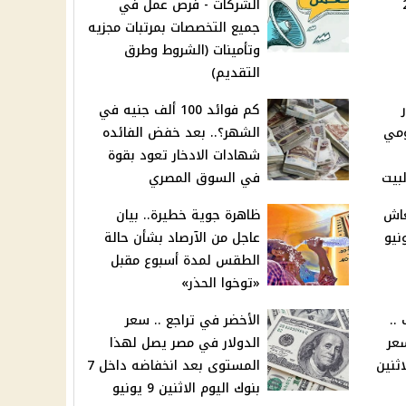
20
الشركات - فرص عمل في
جميع التخصصات بمرتبات مجزيه
وتأمينات (الشروط وطرق
التقديم)
ر
كم فوائد 100 ألف جنيه في
ومي
الشهر؟.. بعد خفض الفائده
شهادات الادخار تعود بقوة
بيت
في السوق المصري
عاش
ظاهرة جوية خطيرة.. بيان
نيو
عاجل من الآرصاد بشأن حالة
الطقس لمدة أسبوع مقبل
«توخوا الحذر»
ل 39 ألف ..
الأخضر في تراجع .. سعر
عر
الدولار في مصر يصل لهذا
اثنين
المستوى بعد انخفاضه داخل 7
بنوك اليوم الاثنين 9 يونيو