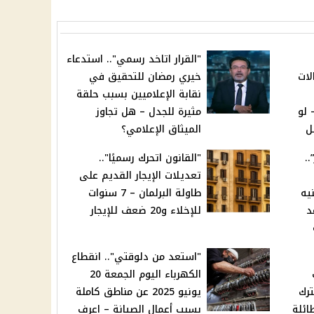
"القرار اتاخد رسمي".. استدعاء
لات
خيري رمضان للتحقيق في
نقابة الإعلاميين بسبب حلقة
 لو
مثيرة للجدل – هل تجاوز
ل
الميثاق الإعلامي؟
.
"القانون اتحرك رسميًا"..
تعديلات الإيجار القديم على
11 لـ1600 جنيه
طاولة البرلمان – 7 سنوات
د
للإخلاء و20 ضعف للإيجار
"استعد من دلوقتي".. انقطاع
الكهرباء اليوم الجمعة 20
ترك
يونيو 2025 عن مناطق كاملة
ائلة
بسبب أعمال الصيانة – اعرف