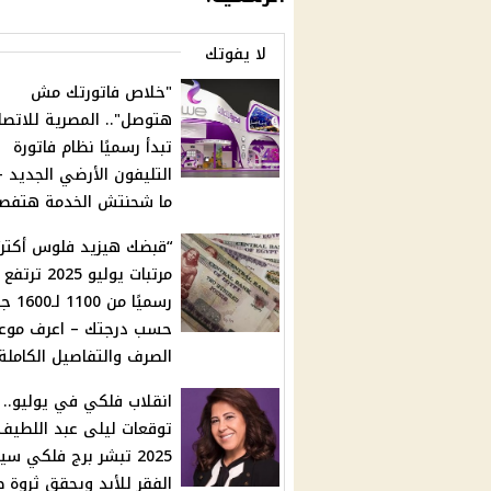
لا يفوتك
"خلاص فاتورتك مش
هتوصل".. المصرية للاتصا
تبدأ رسميًا نظام فاتورة
التليفون الأرضي الجديد –
ما شحنتش الخدمة هتفص
“قبضك هيزيد فلوس أكتر”.
مرتبات يوليو 2025 ترتفع
رسميًا من 00
حسب درجتك – اعرف موع
الصرف والتفاصيل الكاملة
انقلاب فلكي في يوليو..
توقعات ليلى عبد اللطيف
2025 تبشر برج فلكي سي
الفقر للأبد ويحقق ثروة ط