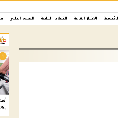
لرئيسية
الاخبار العامة
التقارير الخاصة
القسم الطبي
في
1
بـ20.75 جنيه والسولار بـ20.50 جنيه