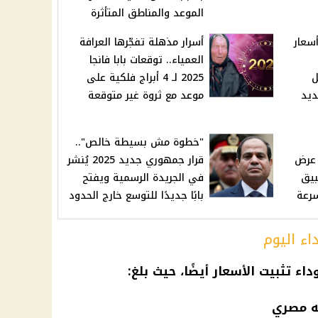
الموعد والمناطق المتأثرة
سعار
أسرار مذهلة تفجّرها العرافة
العمياء.. توقعات بابا فانجا
هل
2025 لـ 4 أبراج فلكية على
ديد
موعد مع ثروة غير متوقعة
"خطوة مش بسيطة خالص"..
 عرض
قرار جمهوري جديد 2025 يُنشر
 تطبيق
في الجريدة الرسمية ويفتح
سرعة
بابًا جديدًا للتوسع خارج الحدود
ء اليوم
 تثبيت الأسعار أيضًا، حيث بلغ: