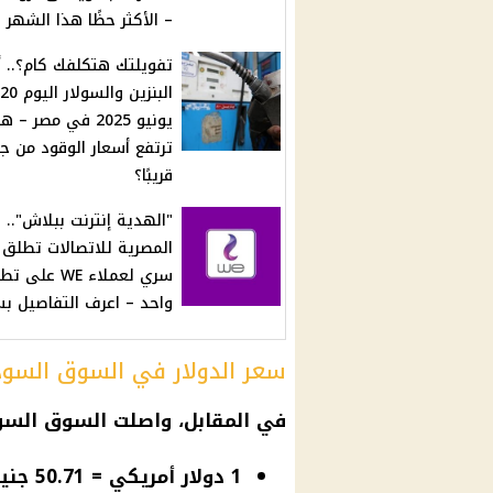
– الأكثر حظًا هذا الشهر
تفويلتك هتكلفك كام؟.. أ
البنزين والسولار اليوم 20
يونيو 2025 في مصر – 
ترتفع أسعار الوقود من ج
قريبًا؟
"الهدية إنترنت ببلاش"..
المصرية للاتصالات تطلق
سري لعملاء WE على
واحد – اعرف التفاصيل ب
سعر الدولار في السوق السودا
في المقابل، واصلت السوق السوداء
1 دولار أمريكي = 50.71 جنيه مصري