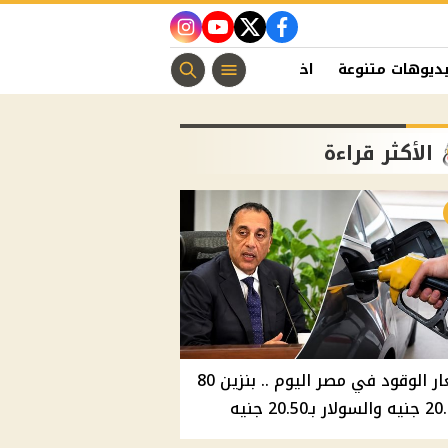
instagram
youtube
twitter
facebook
ديوهات متنوعة
اخبار الفن
منوعات مسيحية
اخبار الرياضة
الأكثر قراءة
أسعار الوقود في مصر اليوم .. بنزين 80