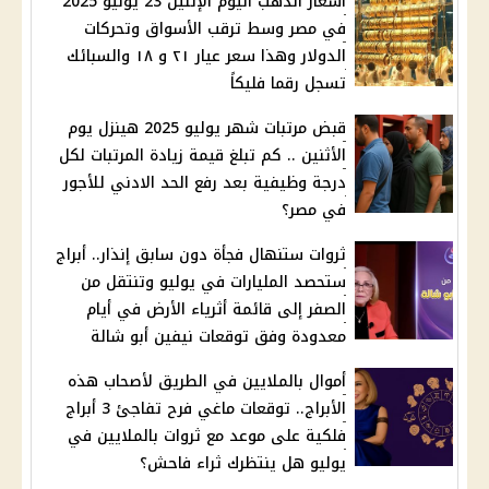
أسعار الذهب اليوم الإثنين 23 يونيو 2025
في مصر وسط ترقب الأسواق وتحركات
الدولار وهذا سعر عيار ٢١ و ١٨ والسبائك
تسجل رقما فليكاً
قبض مرتبات شهر يوليو 2025 هينزل يوم
الأثنين .. كم تبلغ قيمة زيادة المرتبات لكل
درجة وظيفية بعد رفع الحد الادني للأجور
في مصر؟
ثروات ستنهال فجأة دون سابق إنذار.. أبراج
ستحصد المليارات في يوليو وتنتقل من
الصفر إلى قائمة أثرياء الأرض في أيام
معدودة وفق توقعات نيفين أبو شالة
أموال بالملايين في الطريق لأصحاب هذه
الأبراج.. توقعات ماغي فرح تفاجئ 3 أبراج
فلكية على موعد مع ثروات بالملايين في
يوليو هل ينتظرك ثراء فاحش؟