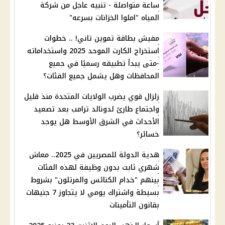
ساعة متواصلة - تنبيه عاجل من شركة
المياه "املوا الخزانات بسرعه"
مفيش بطاقة تموين تاني! .. خطوات
استخراج الكارت الموحد 2025 واستخداماته
-متى يبدأ تطبيقه رسميًا في جميع
المحافظات وهل يشمل جميع الفئات؟
زلزال قوي يضرب الولايات المتحدة منذ قليل
واجتماع طارئ لدونالد ترامب بعد تصعيد
الأحداث في الشرق الأوسط هل يوجد
خسائر؟
هدية الدولة للمصريين في 2025.. معاش
شهري ثابت بدون وظيفة لهذه الفئات
بينهم "خدام الكنائس والمرتلون" بشروط
بسيطة واشتراك يومي لا يتجاوز 7 جنيهات
بقانون التأمينات