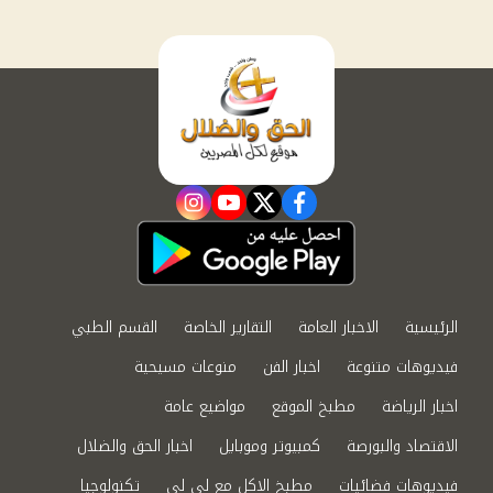
instagram
youtube
twitter
facebook
الرئيسية
الاخبار العامة
التقارير الخاصة
القسم الطبي
فيديوهات متنوعة
اخبار الفن
منوعات مسيحية
اخبار الرياضة
مطبخ الموقع
مواضيع عامة
الاقتصاد والبورصة
كمبيوتر وموبايل
اخبار الحق والضلال
فيديوهات فضائيات
مطبخ الاكل مع لى لى
تكنولوجيا