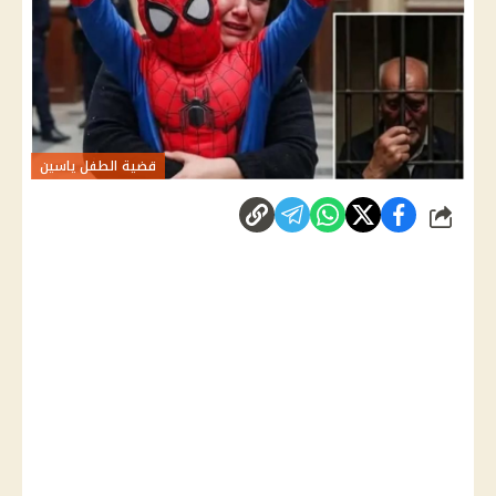
قضية الطفل ياسين
شارك