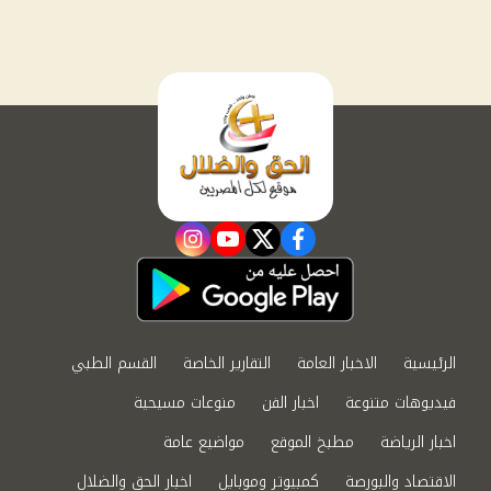
instagram
youtube
twitter
facebook
الرئيسية
الاخبار العامة
التقارير الخاصة
القسم الطبي
فيديوهات متنوعة
اخبار الفن
منوعات مسيحية
اخبار الرياضة
مطبخ الموقع
مواضيع عامة
الاقتصاد والبورصة
كمبيوتر وموبايل
اخبار الحق والضلال