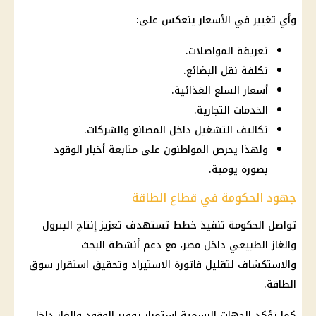
وأي تغيير في
الأسعار
ينعكس على:
تعريفة المواصلات.
تكلفة نقل البضائع.
أسعار السلع الغذائية.
الخدمات التجارية.
تكاليف التشغيل داخل المصانع والشركات.
ولهذا يحرص المواطنون على متابعة أخبار الوقود
بصورة يومية.
جهود الحكومة في قطاع الطاقة
تواصل
الحكومة
تنفيذ خطط تستهدف تعزيز إنتاج
البترول
والغاز الطبيعي داخل مصر، مع
دعم
أنشطة البحث
والاستكشاف لتقليل فاتورة الاستيراد وتحقيق استقرار سوق
الطاقة
.
كما تؤكد الجهات الرسمية استمرار
توفير
الوقود والغاز داخل