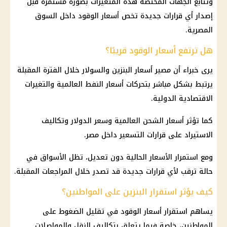
وتتابع الجهات المختصة هذه المتغيرات بصورة مستمرة قبل
إصدار أي قرارات جديدة تخص أسعار الوقود داخل السوق
المصرية.
هل ترتفع أسعار الوقود قريبًا؟
يرى خبراء أن مصير
أسعار البنزين والسولار
خلال الفترة المقبلة
يرتبط بشكل مباشر بتحركات
أسعار النفط العالمية
والتغيرات
الاقتصادية الدولية.
كما تؤثر
أسعار
الشحن العالمية وسعر
الدولار
وتكاليف
الاستيراد على
قرارات
التسعير داخل مصر.
ومع استمرار
الأسعار
الحالية دون تعديل، تظل الأسواق في
حالة ترقب لأي
قرارات جديدة
قد تصدر خلال المراجعات المقبلة.
كيف يؤثر استقرار البنزين على المواطنين؟
يساهم استقرار
أسعار الوقود
في تقليل الضغوط على
المواطنين
، خاصة فيما يتعلق بتكاليف النقل والمواصلات