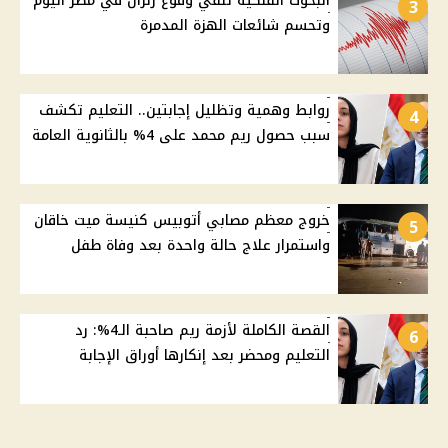
البحوث الفلكية تنفي وقوع زلزال في مصر اليوم
3
وتحسم شائعات الهزة المدمرة
روابط وهمية وتظليل إجابتين.. التعليم تكشف
4
سبب حصول ريم محمد على 4% بالثانوية العامة
خروج معظم مصابي أتوبيس كنيسة ميت خاقان
5
واستمرار علاج حالة واحدة بعد وفاة طفل
القصة الكاملة لأزمة ريم صاحبة الـ4%: رد
6
التعليم ومحضر بعد إنكارها أوراق الإجابة