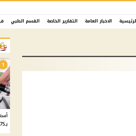
لرئيسية
الاخبار العامة
التقارير الخاصة
القسم الطبي
في
1
بـ20.75 جنيه والسولار بـ20.50 جنيه