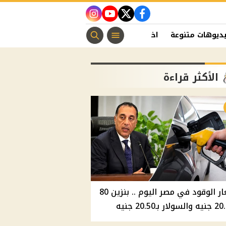
instagram
youtube
twitter
facebook
ديوهات متنوعة
اخبار الفن
منوعات مسيحية
اخبار الرياضة
الأكثر قراءة
أسعار الوقود في مصر اليوم .. بنزين 80