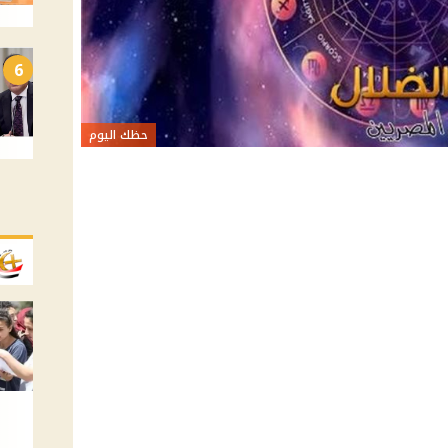
6
حظك اليوم