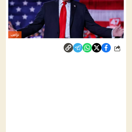
ترامب
شارك