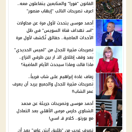
القانون "فورا" والمتابعين يتفاعلون معه..
اعرف تصريحات النائب "إيهاب منصور"
أحمد موسى يتحدث لأول مرة عن محاولات
"اسـ تهداف قناة السويس" في ظل
الأحداث الماضية.. حقائق تُكشف لأول مرة
تصريحات مثيرة للجدل من "لميس الحديدي"
بعد وقف إطلاق النـ ار بين طرفي النزاع..
ماذا قالت وماذا سيحدث الأيام الماضية؟
زفاف غادة إبراهيم على شاب قريباً..
تصريحات مثيرة للجدل والجميع يريد أن يعرف
عمر الشاب!!
أحمد موسى وتصريحات جريئة عن محمد
الشناوي حارس مرمى الأهلي بعد التعادل
مع بورتو.. كلام قـ اسي!
تصرف غريب من "طليق آيتن عامر" بعد أن