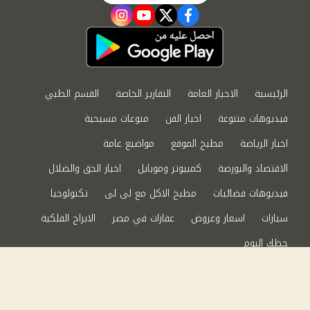
instagram
youtube
twitter
facebook
الرئيسية
الاخبار العامة
التقارير الخاصة
القسم الطبي
فيديوهات متنوعة
اخبار الفن
منوعات مسيحية
اخبار الرياضة
مطبخ الموقع
مواضيع عامة
الاقتصاد والبورصة
كمبيوتر وموبايل
اخبار الحق والضلال
فيديوهات فضائيات
مطبخ الاكل مع لى لى
تكنولوجيا
سيارات
اسعار وعروض
عقارات في مصر
الابراج الفلكية
حظك اليوم
من نحن
سياسة الخصوصية
اتصل بنا
©2024 الحق والضلال All Rights Reserved.