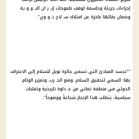
إجراءات جريئة وحاسمة لوقف طموحات إيـ ر ان النـ و و ية
وضمان بقائها عاجزة عن امتلاك سـ لاح نـ و وي".
""تجسد المبادئ التي تسعى جائزة نوبل للسلام إلى الاعتراف
بها: السعي لتحقيق السلام، ومنع الحـ رب، وتعزيز الوئام
الدولي في منطقة تعاني من عـ داوة تاريخية وتقلبات
سياسية، يتطلب هذا الإنجاز شجاعةً ووضوحاً".