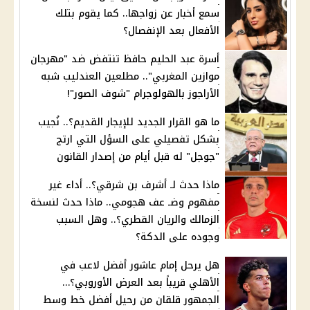
سمع أخبار عن زواجها.. كما يقوم بتلك
الأفعال بعد الإنفصال؟
أسرة عبد الحليم حافظ تنتفض ضد "مهرجان
موازين المغربي".. مطلعين العندليب شبه
الأراجوز بالهولوجرام "شوف الصور"!
ما هو القرار الجديد للإيجار القديم؟.. نُجيب
بشكل تفصيلي على السؤل التي ارتج
"جوجل" له قبل أيام من إصدار القانون
ماذا حدث لـ أشرف بن شرقي؟.. أداء غير
مفهوم وضـ عف هجومي.. ماذا حدث لنسخة
الزمالك والريان القطري؟.. وهل السبب
وجوده على الدكة؟
هل يرحل إمام عاشور أفضل لاعب في
الأهلي قريباً بعد العرض الأوروبي؟…
الجمهور قلقان من رحيل أفضل خط وسط