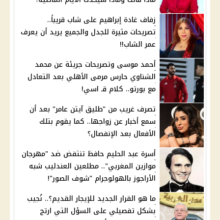
زفاف غادة إبراهيم على شاب قريباً..
تصريحات مثيرة للجدل والجميع يريد أن يعرف
عمر الشاب!!
أحمد موسى وتصريحات جريئة عن محمد
الشناوي حارس مرمى الأهلي بعد التعادل
مع بورتو.. كلام قـ اسي!
تصرف غريب من "طليق آيتن عامر" بعد أن
سمع أخبار عن زواجها.. كما يقوم بتلك
الأفعال بعد الإنفصال؟
أسرة عبد الحليم حافظ تنتفض ضد "مهرجان
موازين المغربي".. مطلعين العندليب شبه
الأراجوز بالهولوجرام "شوف الصور"!
ما هو القرار الجديد للإيجار القديم؟.. نُجيب
بشكل تفصيلي على السؤل التي ارتج