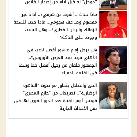
"جوجل" له قبل أيام من إصدار القانون
ماذا حدث لـ أشرف بن شرقي؟.. أداء غير
مفهوم وضـ عف هجومي.. ماذا حدث لنسخة
الزمالك والريان القطري؟.. وهل السبب
وجوده على الدكة؟
هل يرحل إمام عاشور أفضل لاعب في
الأهلي قريباً بعد العرض الأوروبي؟…
الجمهور قلقان من رحيل أفضل خط وسط
في القلعة الحمراء
الحق والضلال يتحاور مع صوت "القاهرة
الإخبارية".. تصريحات من "حازم المصري"
فويس أوفر القناة بعد الدور القوي لها في
نقل الأحداث الجارية