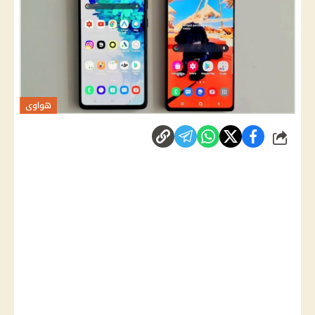
هواوى
شارك