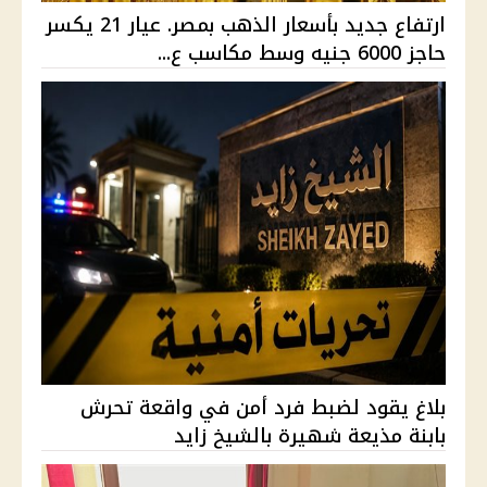
ارتفاع جديد بأسعار الذهب بمصر. عيار 21 يكسر
حاجز 6000 جنيه وسط مكاسب ع...
بلاغ يقود لضبط فرد أمن في واقعة تحرش
بابنة مذيعة شهيرة بالشيخ زايد