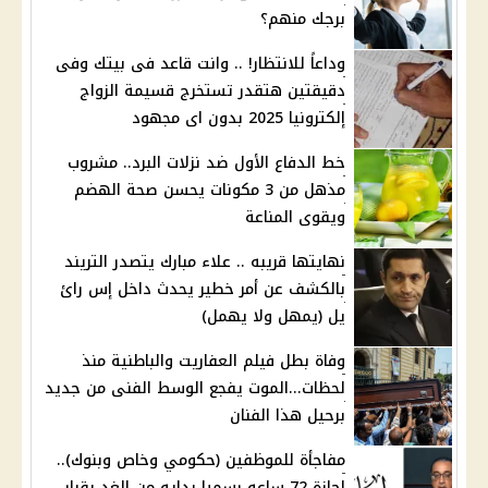
برجك منهم؟
وداعاً للانتظار! .. وانت قاعد فى بيتك وفى
دقيقتين هتقدر تستخرج قسيمة الزواج
إلكترونيا 2025 بدون اى مجهود
خط الدفاع الأول ضد نزلات البرد.. مشروب
مذهل من 3 مكونات يحسن صحة الهضم
ويقوى المناعة
نهايتها قريبه .. علاء مبارك يتصدر التريند
بالكشف عن أمر خطير يحدث داخل إس رائ
يل (يمهل ولا يهمل)
وفاة بطل فيلم العفاريت والباطنية منذ
لحظات...الموت يفجع الوسط الفنى من جديد
برحيل هذا الفنان
مفاجأة للموظفين (حكومي وخاص وبنوك)..
إجازة 72 ساعه رسميا بدايه من الغد بقرار