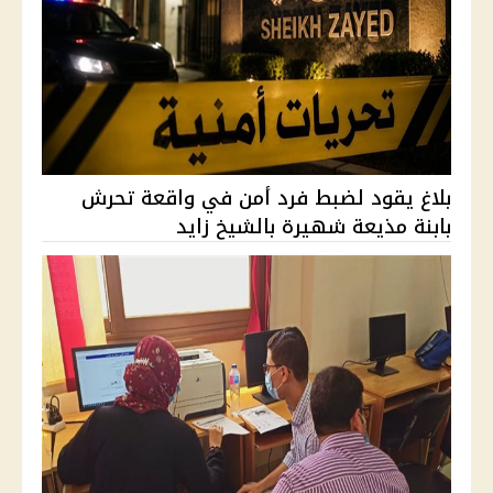
بلاغ يقود لضبط فرد أمن في واقعة تحرش
بابنة مذيعة شهيرة بالشيخ زايد