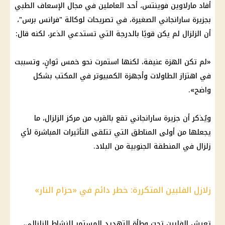
أفاد مارلاوين فوينتس، أحد العاملين في مجال الإسعاف الطبي
بجزيرة سارانجاني الصغيرة، في تصريحات لوكالة "فرانس برس"،
أن الزلزال لم يكن قويًا بالدرجة التي تستدعي الذعر، لكنه قال:
«لم تكن الهزة عنيفة، لكنها استمرت نحو خمس ثوانٍ، وتسببت
في اهتزاز الطاولات وأجهزة الكمبيوتر في المكتب بشكل
واضح».
ويُذكر أن جزيرة سارانجاني تقع بالقرب من مركز الزلزال، ما
يجعلها من أولى المناطق التي تتلقى التأثيرات المباشرة لأي
زلزال في المنطقة الجنوبية من البلاد.
زلازل الفلبين المتكررة: خطر دائم في «حزام النار»
تعيش الفلبين تحت وطأة التهديد المستمر للنشاط الزلزالي،