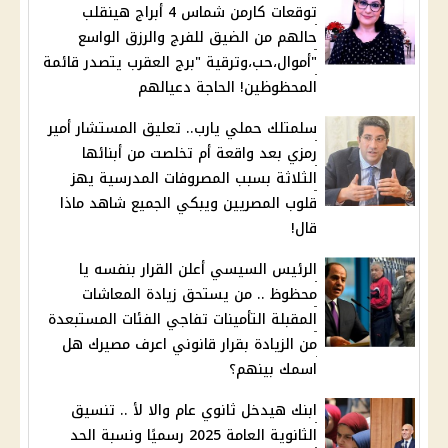
توقعات كارمن شماس 4 أبراج هينقلب
حالهم من الضيق للفرج والرزق الواسع
"أموال،حب،وترقية "برج العقرب يتصدر قائمة
المحظوظين! الحاجة دعيالهم
سلمتلك حملي يارب.. تعليق المستشار أمير
رمزي بعد واقعة أم تخلصت من أبنائها
الثلاثة بسبب المصروفات المدرسية يهز
قلوب المصريين ويبكي الجميع شاهد ماذا
قال!
الرئيس السيسي أعلن القرار بنفسه يا
محظوظ .. من يستحق زيادة المعاشات
المقبلة التأمينات تفاجي الفئات المستبعدة
من الزيادة بقرار قانوني اعرف مصيرك هل
اسمك بينهم؟
ابنك هيدخل ثانوي عام والا لأ .. تنسيق
الثانوية العامة 2025 رسميًا ونسبة الحد