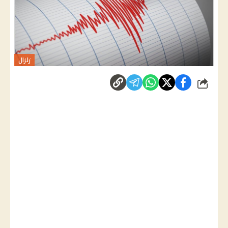
زلزال
شارك