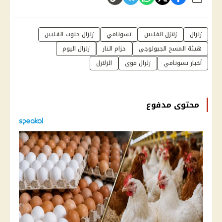
شارك
زلزال
زلازل الفلبين
تسونامي
زلزال جنوب الفلبين
هيئة المسح الجيولوجي
حزام النار
زلزال اليوم
أخبار تسونامي
زلزال قوي
الزلازل
محتوى مدفوع