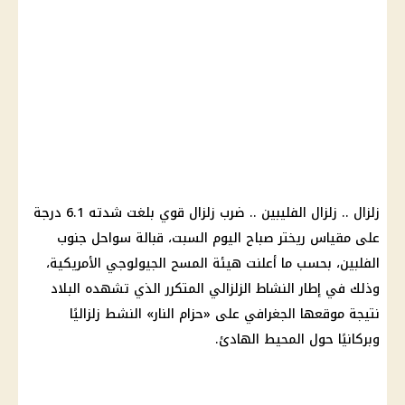
زلزال .. زلزال الفليبين .. ضرب زلزال قوي بلغت شدته 6.1 درجة
على مقياس ريختر صباح اليوم السبت، قبالة سواحل جنوب
الفلبين، بحسب ما أعلنت هيئة المسح الجيولوجي الأمريكية،
وذلك في إطار النشاط الزلزالي المتكرر الذي تشهده البلاد
نتيجة موقعها الجغرافي على «حزام النار» النشط زلزاليًا
وبركانيًا حول المحيط الهادئ.