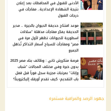
الأدنى للقبول في المحافظات بعد إعلان
نتيجة الشهادة الإعدادية.. مفاجآت في
درجات القبول
موعد افتتاح حديقة الحيوان بالجيزة .. مدير
الحديقة يفجّر مفاجآت مذهلة "سلالات
اسطورية للحيوانات تظهر لأول مرة في
مصر" ومفاجأت للسياح أسعار التذاكر تُذهل
الجميع
فرصة متكررش تاني : وظائف بنك مصر 2025
بدون خبرة وفي مختلف المجالات "شباب
وإناث" بمرتبات مجزية سجل فوراً قبل قفل
باب التقديم- كيف تقدم أورقك إليكترويناً؟
جهود الرصد والمراقبة مستمرة