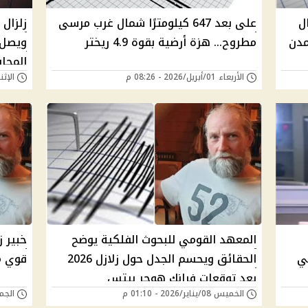
مال
على بعد 647 كيلومترًا شمال غرب مرسى
زلزال
مدن
مطروح… هزة أرضية بقوة 4.9 ريختر
ويصل 
المجاو
الأربعاء 01/أبريل/2026 - 08:26 م
الإثنين 02/مارس/026
المعهد القومي للبحوث الفلكية يوضح
خبير 
لي
الحقائق ويحسم الجدل حول زلازل 2026
قوي مطل
بعد توقعات فرانك هوجر بيتس
الخميس 08/يناير/2026 - 01:10 م
الجمعة 02/يناير/6