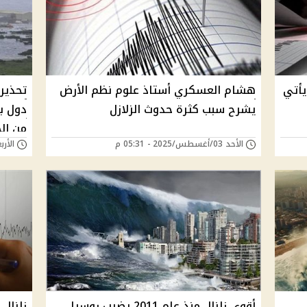
ة 4 ريختر ويأتي
هشام العسكري أستاذ علوم نظم الأرض
يشرح سبب كثرة حدوث الزلازل
دول ب
من ال
الأحد 03/أغسطس/2025 - 05:31 م
الأربعاء 30/يوليو/
أقوى زلزال منذ عام 2011 يضرب روسيا
زلزال