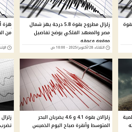
قوة
زلزال مطروح بقوة 5.8 درجة يهز شمال
هزة أ
مصر والمعهد الفلكي يوضح تفاصيل
من ال
موقعه وعمقه
الثلاثاء 28/أكتوبر/2025 - 10:00 ص
الإثنين 20/أكتوبر/25
مية
زلزالان بقوة 4.1 و 4.6 يضربان البحر
زلزال 
ه
المتوسط وأنقرة صباح اليوم الخميس
تضرب 