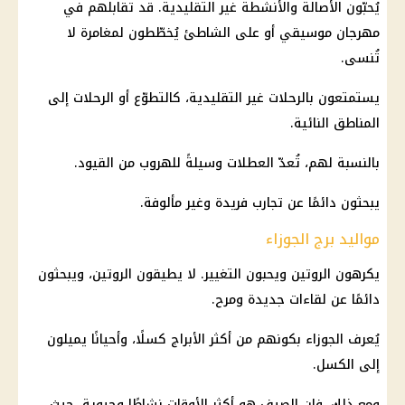
يُحبّون الأصالة والأنشطة غير التقليدية. قد تقابلهم في
مهرجان موسيقي أو على الشاطئ يُخطّطون لمغامرة لا
تُنسى.
يستمتعون بالرحلات غير التقليدية، كالتطوّع أو الرحلات إلى
المناطق النائية.
بالنسبة لهم، تُعدّ العطلات وسيلةً للهروب من القيود.
يبحثون دائمًا عن تجارب فريدة وغير مألوفة.
مواليد برج الجوزاء
يكرهون الروتين ويحبون التغيير. لا يطيقون الروتين، ويبحثون
دائمًا عن لقاءات جديدة ومرح.
يُعرف الجوزاء بكونهم من أكثر الأبراج كسلًا، وأحيانًا يميلون
إلى الكسل.
ومع ذلك، فإن الصيف هو أكثر الأوقات نشاطًا وحيوية، حيث