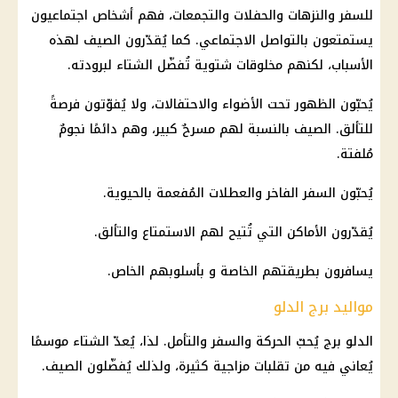
للسفر والنزهات والحفلات والتجمعات، فهم أشخاص اجتماعيون
يستمتعون بالتواصل الاجتماعي. كما يُقدّرون الصيف لهذه
الأسباب، لكنهم مخلوقات شتوية تُفضّل الشتاء لبرودته.
يُحبّون الظهور تحت الأضواء والاحتفالات، ولا يُفوّتون فرصةً
للتألق. الصيف بالنسبة لهم مسرحٌ كبير، وهم دائمًا نجومٌ
مُلفتة.
يُحبّون السفر الفاخر والعطلات المُفعمة بالحيوية.
يُقدّرون الأماكن التي تُتيح لهم الاستمتاع والتألق.
يسافرون بطريقتهم الخاصة و بأسلوبهم الخاص.
مواليد برج الدلو
الدلو برج يُحبّ الحركة والسفر والتأمل. لذا، يُعدّ الشتاء موسمًا
يُعاني فيه من تقلبات مزاجية كثيرة، ولذلك يُفضّلون الصيف.