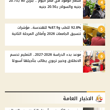
أسعار الوقود في مصر اليوم .. بنزين 80 بـ20.75
4
جنيه والسولار بـ20.50 جنيه
92.8% للطب و87.9% للهندسة.. مؤشرات
5
تنسيق الجامعات 2026 وأماكن المرحلة الثانية
موعد بدء الدراسة 2026-2027.. التعليم تحسم
6
الانطلاق وخبير تربوي يطالب بتأجيلها أسبوعًا
الاخبار العامة