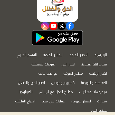
instagram
youtube
twitter
facebook
الرئيسية
الاخبار العامة
التقارير الخاصة
القسم الطبي
فيديوهات متنوعة
اخبار الفن
منوعات مسيحية
اخبار الرياضة
مطبخ الموقع
مواضيع عامة
الاقتصاد والبورصة
كمبيوتر وموبايل
اخبار الحق والضلال
فيديوهات فضائيات
مطبخ الاكل مع لى لى
تكنولوجيا
سيارات
اسعار وعروض
عقارات في مصر
الابراج الفلكية
حظك اليوم