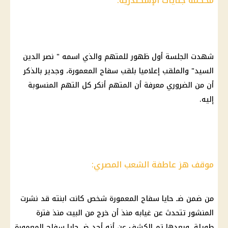
محكمة جنايات الإسكندرية:
شهدت الجلسة أول ظهور للمتهم والذي اسمه " نصر الدين
السيد" والملقب إعلاميا بلقب سفاح المعمورة، وجدير بالذكر
أن من الضروري معرفة أن المتهم أنكر كل التهم المنسوبة
إليه.
موقف هز عاطفة الشعب المصري:
من ضمن ضـ حايا سفاح المعمورة شخص كانت ابنته قد نشرت
المنشور تتحدث عن غيابه منذ أن خرج من البيت منذ فترة
طويلة، وبعدها تم الكشف عن أنه أحد ضـ حايا سفاح المعمورة