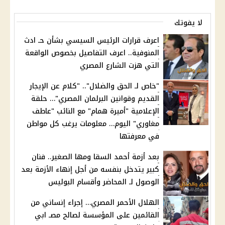
لا يفوتك
اعرف قرارات الرئيس السيسي بشأن حـ ادث
المنوفية.. اعرف التفاصيل بخصوص الواقعة
التي هزت الشارع المصري
"خاص لـ الحق والضلال".. "كلام عن الإيجار
القديم وقوانين البرلمان المصري"… حلقة
الإعلامية "أميرة همام" مع النائب "عاطف
مغاوري" اليوم… معلومات يرغب كل مواطن
في معرفتها
بعد أزمة أحمد السقا ومها الصغير.. فنان
كبير يتدخل بنفسه من أجل إنهاء الأزمة بعد
الوصول لـ المحاضر وأقسام البوليس
الهلال الأحمر المصري… إجراء إنساني من
القائمين على المؤسسة لصالح مصـ ابي