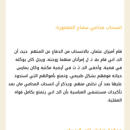
انسحاب محامي سفاح المعمورة:
قام أميران عثمان، بالانسحاب من الدفاع عن المتهم حيث أن
الجـ اني قام بقـ تـ ل إمرأتان منهما زوجته، ورجل كان يوكله
في قضية، وأخفى الجـ ثـ ث في أرضية مكتبه وكان يمارس
حياته فوقهم بشكل طبيعي، وتمتع بأموالهم التي استحوذ
عليها بعد أن تخلص منهم، ويذكر أن انسحاب المحامي مان بعد
تأكيدات مستشفى العباسية بأن الجـ اني يتمتع بكامل قواه
العقلية.