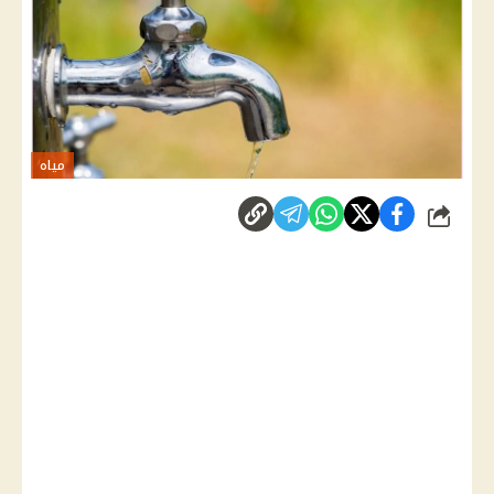
مياه
شارك