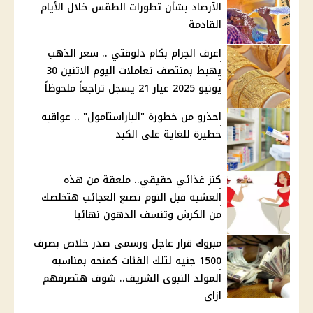
الآرصاد بشأن تطورات الطقس خلال الأيام
القادمة
اعرف الجرام بكام دلوقتي .. سعر الذهب
يهبط بمنتصف تعاملات اليوم الاثنين 30
يونيو 2025 عيار 21 يسجل تراجعاً ملحوظاً
احذرو من خطورة "الباراستامول" .. عواقبه
خطيرة للغاية على الكبد
كنز غذائي حقيقي.. ملعقة من هذه
العشبه قبل النوم تصنع العجائب هتخلصك
من الكرش وتنسف الدهون نهائيا
مبروك قرار عاجل ورسمى صدر خلاص بصرف
1500 جنيه لتلك الفئات كمنحه بمناسبه
المولد النبوى الشريف.. شوف هتصرفهم
ازاى