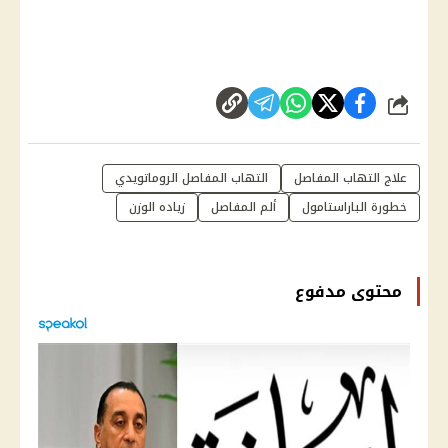
شارك
علاج التهاب المفاصل
التهاب المفاصل الروماتويدي
خطورة الباراستامول
ألم المفاصل
زياده الوزن
محتوى مدفوع