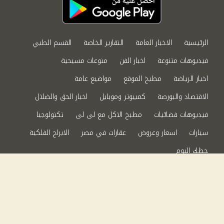
الرئيسية
الاخبار العامة
التقارير الخاصة
القسم الطبي
فيديوهات متنوعة
اخبار الفن
منوعات مسيحية
اخبار الرياضة
مطبخ الموقع
مواضيع عامة
الاقتصاد والبورصة
كمبيوتر وموبايل
اخبار الحق والضلال
فيديوهات فضائيات
مطبخ الاكل مع لى لى
تكنولوجيا
سيارات
اسعار وعروض
عقارات في مصر
الابراج الفلكية
حظك اليوم
من نحن
سياسة الخصوصية
اتصل بنا
©2024 الحق والضلال All Rights Reserved.
Powered by