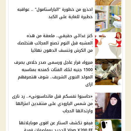
احذرو من خطورة "الباراستامول" .. عواقبه
خطيرة للغاية على الكبد
كنز غذائي حقيقي.. ملعقة من هذه
العشبه قبل النوم تصنع العجائب هتخلصك
من الكرش وتنسف الدهون نهائيا
مبروك قرار عاجل ورسمى صدر خلاص بصرف
1500 جنيه لتلك الفئات كمنحه بمناسبه
المولد النبوى الشريف.. شوف هتصرفهم
ازاى
«حاسبوا نفسكم قبل ماتحاسبونى».. رد نارى
من شمس البارودي على منتقدين اعتزالها
وارتدائها الحجاب
فيفو تكشف الستار عن اقوى موبايلاتها
Vivo X200 FE الجديد بمواصفات قوية