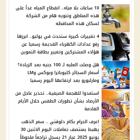
10 ساعات بلا مياه.. انقطاع المياه غداً على
هذه المناطق وتنويه هام من الشركة
لسكان هذه المحافظه
4 تغييرات كبيرة ستحدث في يوليو.. ابرزها
رفع عدادات الكهرباء القديمة رسميا عن
هؤلاء المشتركين وتغيير بطاقة التموين
هل وصلت العلبه لـ 100 جنيه بعد الزيادة؟
أسعار السجائر كليوباترا وبوكس وLM
ومارلبورو بعد ارتفاعها اليوم رسميا
استعدوا للهجمة الصيفية.. تحذير عاجل من
الآرصاد بشأن تطورات الطقس خلال الأيام
القادمة
اعرف الجرام بكام دلوقتي .. سعر الذهب
يهبط بمنتصف تعاملات اليوم الاثنين 30
يونيو 2025 عيار 21 يسجل تراجعاً ملحوظاً