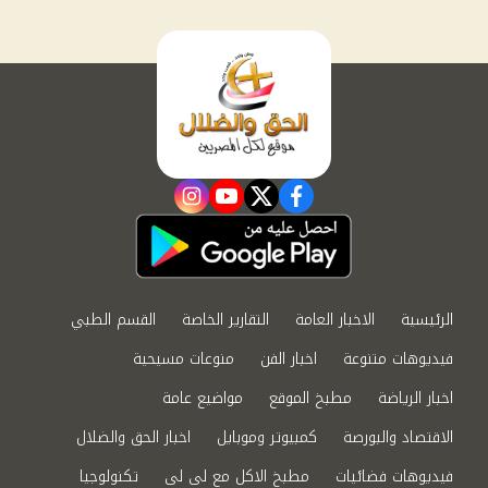
instagram
youtube
twitter
facebook
الرئيسية
الاخبار العامة
التقارير الخاصة
القسم الطبي
فيديوهات متنوعة
اخبار الفن
منوعات مسيحية
اخبار الرياضة
مطبخ الموقع
مواضيع عامة
الاقتصاد والبورصة
كمبيوتر وموبايل
اخبار الحق والضلال
فيديوهات فضائيات
مطبخ الاكل مع لى لى
تكنولوجيا