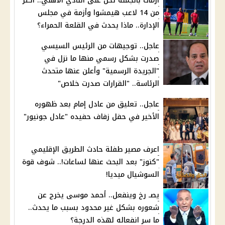
أزمات بالجملة تحل على النادي الأهلي.. أكثر
من 14 لاعب هيمشوا وأزمة في مجلس
الإدارة.. ماذا يحدث في القلعة الحمراء؟
عاجل.. توجيهات من الرئيس السيسي
صدرت بشكل رسمي منها ما نزل في
"الجريدة الرسمية" وأعلن عنها متحدث
الرئاسة.. "القرارات صدرت خلاص"
عاجل.. تعليق من عادل إمام بعد ظهوره
الأخير في حفل زفاف حفيده "عادل جونيور"
اعرف مصير طفلة حادث الطريق الإقليمي
"كنوز" بعد البحث عنها لساعات!.. شوف قوة
السوشيال ميديا!
يصـ رخ وينفعل.. أحمد موسى يخرج عن
شعوره بشكل غير محدود بسبب ما يحدث..
ما سر انفعاله لهذه الدرجة؟