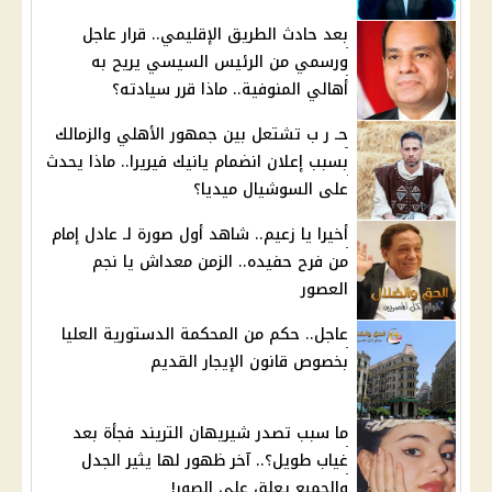
بعد حادث الطريق الإقليمي.. قرار عاجل
ورسمي من الرئيس السيسي يريح به
أهالي المنوفية.. ماذا قرر سيادته؟
حـ ر ب تشتعل بين جمهور الأهلي والزمالك
بسبب إعلان انضمام يانيك فيريرا.. ماذا يحدث
على السوشيال ميديا؟
أخيرا يا زعيم.. شاهد أول صورة لـ عادل إمام
من فرح حفيده.. الزمن معداش يا نجم
العصور
عاجل.. حكم من المحكمة الدستورية العليا
بخصوص قانون الإيجار القديم
ما سبب تصدر شيريهان التريند فجأة بعد
غياب طويل؟.. آخر ظهور لها يثير الجدل
والجميع يعلق على الصور!