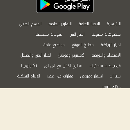
الرئيسية
الاخبار العامة
التقارير الخاصة
القسم الطبي
فيديوهات متنوعة
اخبار الفن
منوعات مسيحية
اخبار الرياضة
مطبخ الموقع
مواضيع عامة
الاقتصاد والبورصة
كمبيوتر وموبايل
اخبار الحق والضلال
فيديوهات فضائيات
مطبخ الاكل مع لى لى
تكنولوجيا
سيارات
اسعار وعروض
عقارات في مصر
الابراج الفلكية
حظك اليوم
من نحن
سياسة الخصوصية
اتصل بنا
©2024 الحق والضلال All Rights Reserved.
Powered by