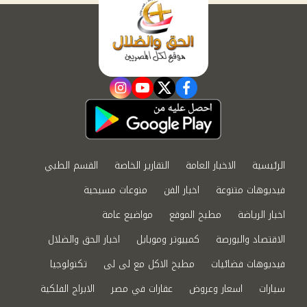
instagram
youtube
twitter
facebook
الرئيسية
الاخبار العامة
التقارير الخاصة
القسم الطبي
فيديوهات متنوعة
اخبار الفن
منوعات مسيحية
اخبار الرياضة
مطبخ الموقع
مواضيع عامة
الاقتصاد والبورصة
كمبيوتر وموبايل
اخبار الحق والضلال
فيديوهات فضائيات
مطبخ الاكل مع لى لى
تكنولوجيا
سيارات
اسعار وعروض
عقارات في مصر
الابراج الفلكية