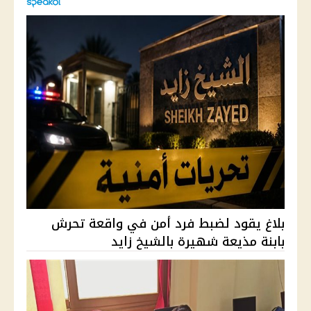
بلاغ يقود لضبط فرد أمن في واقعة تحرش
بابنة مذيعة شهيرة بالشيخ زايد