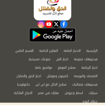
instagram
youtube
twitter
facebook
الرئيسية
الاخبار العامة
التقارير الخاصة
القسم الطبي
فيديوهات متنوعة
اخبار الفن
منوعات مسيحية
اخبار الرياضة
مطبخ الموقع
مواضيع عامة
الاقتصاد والبورصة
كمبيوتر وموبايل
اخبار الحق والضلال
فيديوهات فضائيات
مطبخ الاكل مع لى لى
تكنولوجيا
سيارات
اسعار وعروض
عقارات في مصر
الابراج الفلكية
حظك اليوم