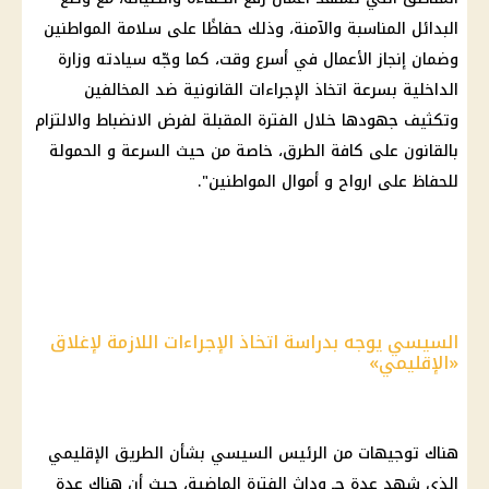
البدائل المناسبة والآمنة، وذلك حفاظًا على سلامة
المواطنين
وضمان إنجاز الأعمال في أسرع وقت، كما وجّه سيادته
وزارة
الداخلية
بسرعة اتخاذ الإجراءات القانونية ضد المخالفين
وتكثيف جهودها خلال
الفترة المقبلة
لفرض الانضباط والالتزام
بالقانون على كافة الطرق، خاصة من حيث السرعة و الحمولة
للحفاظ على ارواح و أموال
المواطنين
".
السيسي يوجه بدراسة اتخاذ الإجراءات اللازمة لإغلاق
«الإقليمي»
هناك
توجيهات من الرئيس
السيسي
بشأن الطريق الإقليمي
الذي شهد عدة حـ وداث الفترة الماضية، حيث أن هناك عدة