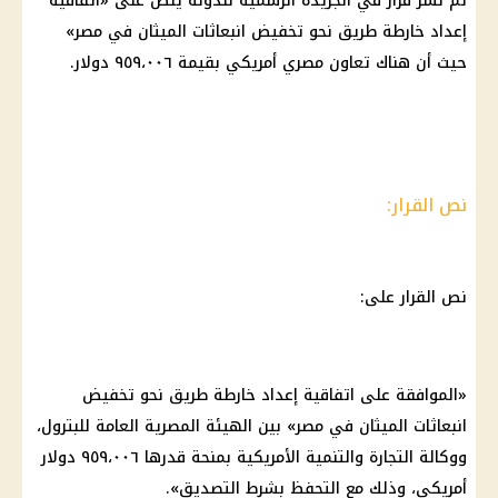
تم نشر قرار في
الجريدة الرسمية
للدولة ينص على «اتفاقية
إعداد خارطة طريق نحو تخفيض انبعاثات الميثان في مصر»
حيث أن هناك تعاون مصري أمريكي بقيمة ٩٥٩،٠٠٦ دولار.
نص القرار:
نص القرار على:
«الموافقة على اتفاقية إعداد خارطة طريق نحو تخفيض
انبعاثات الميثان في مصر» بين الهيئة المصرية العامة للبترول،
ووكالة التجارة والتنمية الأمريكية بمنحة قدرها ٩٥٩،٠٠٦ دولار
أمريكي، وذلك مع التحفظ بشرط التصديق».