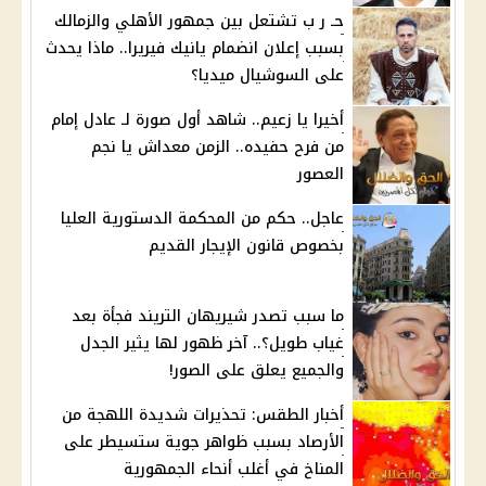
حـ ر ب تشتعل بين جمهور الأهلي والزمالك
بسبب إعلان انضمام يانيك فيريرا.. ماذا يحدث
على السوشيال ميديا؟
أخيرا يا زعيم.. شاهد أول صورة لـ عادل إمام
من فرح حفيده.. الزمن معداش يا نجم
العصور
عاجل.. حكم من المحكمة الدستورية العليا
بخصوص قانون الإيجار القديم
ما سبب تصدر شيريهان التريند فجأة بعد
غياب طويل؟.. آخر ظهور لها يثير الجدل
والجميع يعلق على الصور!
أخبار الطقس: تحذيرات شديدة اللهجة من
الأرصاد بسبب ظواهر جوية ستسيطر على
المناخ في أغلب أنحاء الجمهورية