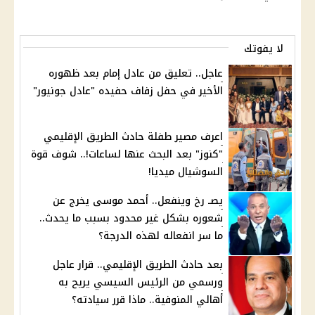
لا يفوتك
عاجل.. تعليق من عادل إمام بعد ظهوره
الأخير في حفل زفاف حفيده "عادل جونيور"
اعرف مصير طفلة حادث الطريق الإقليمي
"كنوز" بعد البحث عنها لساعات!.. شوف قوة
السوشيال ميديا!
يصـ رخ وينفعل.. أحمد موسى يخرج عن
شعوره بشكل غير محدود بسبب ما يحدث..
ما سر انفعاله لهذه الدرجة؟
بعد حادث الطريق الإقليمي.. قرار عاجل
ورسمي من الرئيس السيسي يريح به
أهالي المنوفية.. ماذا قرر سيادته؟