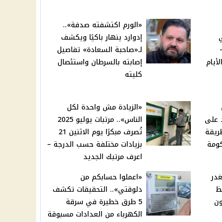
«الورم اكتشفته صدفة»..
ي
إدوارد ينهار باكيًا ويكشف
اء 2025 –
لـ«صاحبة السعادة» تفاصيل
أيام
إصابته بالسرطان واستئصال
كليته
«الزيادة مش واحدة لكل
د على
الناس».. مرتبات يوليو 2025
 2025 والطريقة
تُصرف مبكرًا يوم الاثنين 21
كومة
بزيادات مختلفة حسب الدرجة –
اعرف مرتبك الجديد
غدر
«اعملوا حسابكم من
ظ
دلوقتي».. التحقيقات تكشف
تصون
5 طرق خطيرة في سرقة
الكهرباء من العدادات مسبوقة