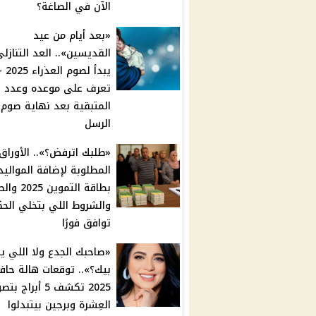
الآن في الصاغة؟
«بعد أيام من عيد
القديسين».. العد التنازل
يبدأ لصوم العذر
تعرف على موعده وعدد ال
المتبقية بعد نهاية صوم
الرسل
«طلبك اترفض؟».. الأوراق
المطلوبة لإضافة الموالي
بطاقة التموين
والشروط اللي بتخلي الح
توافق فورًا
«صاحبك الجدع ولا اللي ي
بيك؟».. توقعات هالة حاف
2025 تكشف 5 أبراج ب
العِشرة وبرجين بيتبدلوا