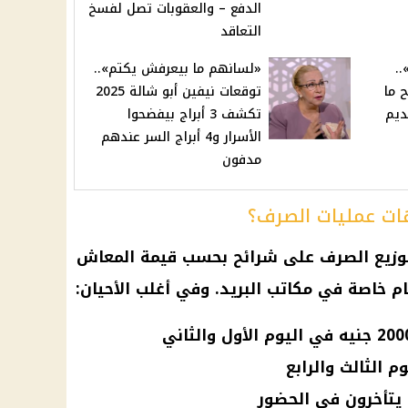
الدفع – والعقوبات تصل لفسخ
التعاقد
جنيه»..
«لسانهم ما بيعرفش يكتم»..
 ما
توقعات نيفين أبو شالة 2025
ديم
تكشف 3 أبراج بيفضحوا
الأسرار و4 أبراج السر عندهم
مدفون
هات عمليات الصرف؟
 توزيع الصرف على شرائح بحسب قيمة
المعاش
حام خاصة في
مكاتب البريد
. وفي أغلب الأحيان:
 الثالث والرابع
 يتأخرون في الحضور