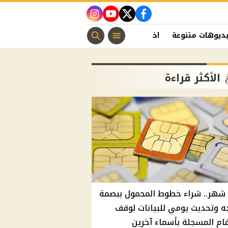
instagram
youtube
twitter
facebook
ديوهات متنوعة
اخبار الفن
منوعات مسيحية
اخبار الرياضة
الأكثر قراءة
شهر.. شراء خطوط المحمول ببصمة
ه وتحديث يومي للبيانات لوقف
قام المسجلة بأسماء آخرين