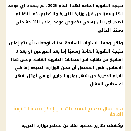
نتيجة
الثانوية العامة
لهذا العام 2025، لم يتحدد اي موعد
لها رسميًا من قبل
وزارة التربية والتعليم
، كما أنها لم
تصدر اي
بيان رسمي
بخصوص موعد إعلان النتيجة حتى
وقتنا الحالي.
ولكن وفقا للسنوات السابقة، هناك
توقعات
بأن يتم إعلان
نتيجة
الثانوية العامة
رسميًا إما بعد اسبوعين أو بعد 3
اسابيع من نهاية اخر
امتحانات الثانوية العامة
، وعلى هذا
الاساس، فمن المحتمل أن تعلن الوزارة النتيجة إما في
الايام الاخيرة من شهر يوليو الجاري أو في أوائل شهر
اغسطس المقبل.
بدء اعمال تصحيح الامتحانات قبل إعلان نتيجة الثانوية
العامة
وكشفت تقارير صحفية نقلا عن مصادر بوزارة
التربية