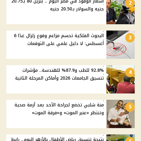
أسعار الوقود في مصر اليوم .. بنزين 80 بـ20.75
2
جنيه والسولار بـ20.50 جنيه
البحوث الفلكية تحسم مزاعم وقوع زلزال غدًا 6
3
أغسطس: لا دليل علمي على التوقعات
92.8% للطب و87.9% للهندسة.. مؤشرات
4
تنسيق الجامعات 2026 وأماكن المرحلة الثانية
منة شلبي تخضع لجراحة الأحد بعد أزمة صحية
5
وتنتظر «عنبر الموت» و«فرقة الموت»
نتيجة تنسيق رياض الأطفال بالأزهر اليوم.. رابط