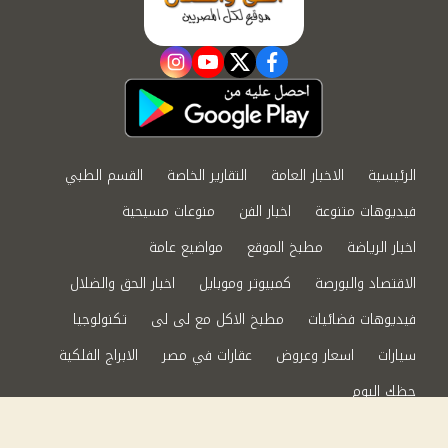
instagram
youtube
twitter
facebook
الرئيسية
الاخبار العامة
التقارير الخاصة
القسم الطبي
فيديوهات متنوعة
اخبار الفن
منوعات مسيحية
اخبار الرياضة
مطبخ الموقع
مواضيع عامة
الاقتصاد والبورصة
كمبيوتر وموبايل
اخبار الحق والضلال
فيديوهات فضائيات
مطبخ الاكل مع لى لى
تكنولوجيا
سيارات
اسعار وعروض
عقارات في مصر
الابراج الفلكية
حظك اليوم
من نحن
سياسة الخصوصية
اتصل بنا