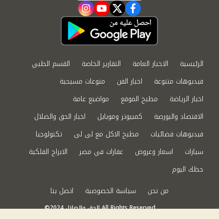
instagram
youtube
twitter
facebook
الرئيسية
الاخبار العامة
التقارير الخاصة
القسم الطبي
فيديوهات متنوعة
اخبار الفن
منوعات مسيحية
اخبار الرياضة
مطبخ الموقع
مواضيع عامة
الاقتصاد والبورصة
كمبيوتر وموبايل
اخبار الحق والضلال
فيديوهات فضائيات
مطبخ الاكل مع لى لى
تكنولوجيا
سيارات
اسعار وعروض
عقارات في مصر
الابراج الفلكية
حظك اليوم
من نحن
سياسة الخصوصية
اتصل بنا
©2024 الحق والضلال All Rights Reserved.