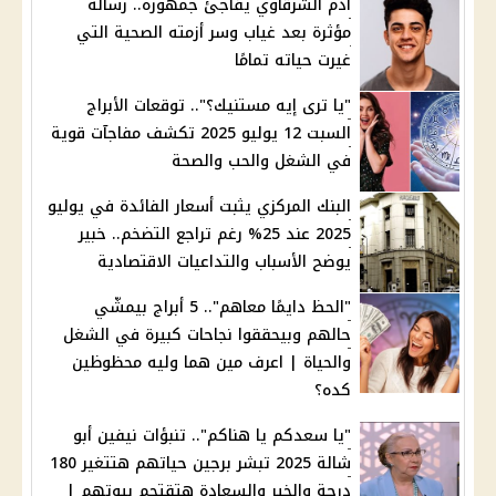
آدم الشرقاوي يفاجئ جمهوره.. رسالة
مؤثرة بعد غياب وسر أزمته الصحية التي
غيرت حياته تمامًا
"يا ترى إيه مستنيك؟".. توقعات الأبراج
السبت 12 يوليو 2025 تكشف مفاجآت قوية
في الشغل والحب والصحة
البنك المركزي يثبت أسعار الفائدة في يوليو
2025 عند 25% رغم تراجع التضخم.. خبير
يوضح الأسباب والتداعيات الاقتصادية
"الحظ دايمًا معاهم".. 5 أبراج بيمشّي
حالهم وبيحققوا نجاحات كبيرة في الشغل
والحياة | اعرف مين هما وليه محظوظين
كده؟
"يا سعدكم يا هناكم".. تنبؤات نيفين أبو
شالة 2025 تبشر برجين حياتهم هتتغير 180
درجة والخير والسعادة هتقتحم بيوتهم |