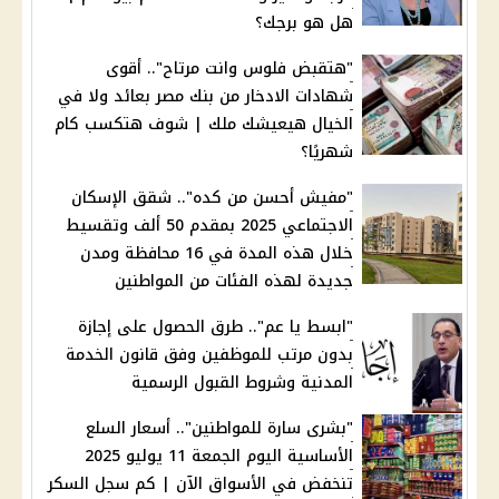
هل هو برجك؟
"هتقبض فلوس وانت مرتاح".. أقوى
شهادات الادخار من بنك مصر بعائد ولا في
الخيال هيعيشك ملك | شوف هتكسب كام
شهريًا؟
"مفيش أحسن من كده".. شقق الإسكان
الاجتماعي 2025 بمقدم 50 ألف وتقسيط
خلال هذه المدة في 16 محافظة ومدن
جديدة لهذه الفئات من المواطنين
"ابسط يا عم".. طرق الحصول على إجازة
بدون مرتب للموظفين وفق قانون الخدمة
المدنية وشروط القبول الرسمية
"بشرى سارة للمواطنين".. أسعار السلع
الأساسية اليوم الجمعة 11 يوليو 2025
تنخفض في الأسواق الآن | كم سجل السكر