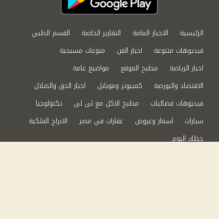
الرئيسية
الاخبار العامة
التقارير الخاصة
القسم الطبي
فيديوهات متنوعة
اخبار الفن
منوعات مسيحية
اخبار الرياضة
مطبخ الموقع
مواضيع عامة
الاقتصاد والبورصة
كمبيوتر وموبايل
اخبار الحق والضلال
فيديوهات فضائيات
مطبخ الاكل مع لى لى
تكنولوجيا
سيارات
اسعار وعروض
عقارات في مصر
الابراج الفلكية
حظك اليوم
من نحن
سياسة الخصوصية
اتصل بنا
©2024 الحق والضلال All Rights Reserved.
Powered by