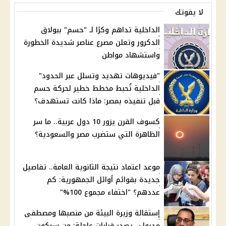
لا يفوتك
الداخلية تداهم وكرًا لـ "حسم" ببولاق
الدكرور وتعلن مصرع عناصر شديدة الخطورة
واستشهاد مواطن
"فيديوهات تهديد وتسلل عبر الحدود"
الداخلية تُحبط مخطط خطير لحركة حسم
قبل تنفيذه بمصر: ماذا كانت تستهدف؟
كسوف القرن يزور 10 دول عربية.. ما سر
الظاهرة التي ستضرب مصر والسعودية؟
موعد اعتماد نتيجة الثانوية العامة.. تفاصيل
جديدة بقوائم أوائل الجمهورية: كم
عددهم؟ "اختفاء مجموع 100%"
إستقالة وزيرة البيئة من منصبها ومصطفى
مدبولي يصدر قرارات عاجلة: من سيكون