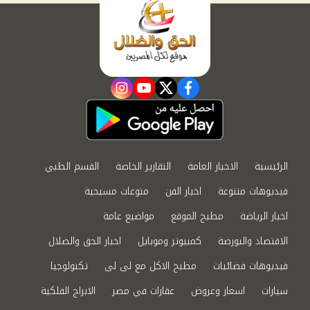
instagram
youtube
twitter
facebook
الرئيسية
الاخبار العامة
التقارير الخاصة
القسم الطبي
فيديوهات متنوعة
اخبار الفن
منوعات مسيحية
اخبار الرياضة
مطبخ الموقع
مواضيع عامة
الاقتصاد والبورصة
كمبيوتر وموبايل
اخبار الحق والضلال
فيديوهات فضائيات
مطبخ الاكل مع لى لى
تكنولوجيا
سيارات
اسعار وعروض
عقارات في مصر
الابراج الفلكية