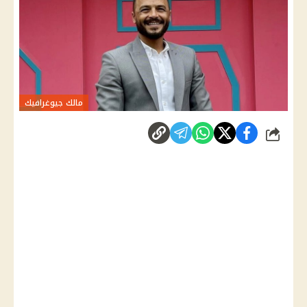
مالك جيوغرافيك
شارك