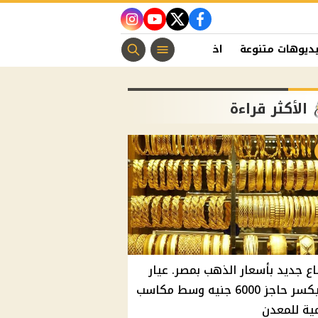
instagram
youtube
twitter
facebook
ديوهات متنوعة
اخبار الفن
منوعات مسيحية
اخبار الرياضة
الأكثر قراءة
اع جديد بأسعار الذهب بمصر. عيار
21 يكسر حاجز 6000 جنيه وسط مكاسب
ية للمعدن