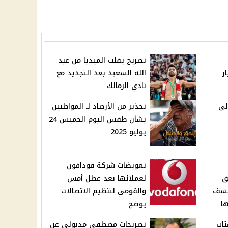
تصريح يقلب الميديا من عبد
ر
الله السعيد بعد التجديد مع
نادي الزمالك
لى
تحذير من الأرصاد لـ المواطنين
بشأن طقس اليوم الخميس 24
يوليو 2025
تعويضات شركة فودافون
ق
لعملائها بعد عطل أمس
كشف
والقومي لتنظيم الاتصالات
ا
يوضح
تاب
تصريحات مصطفى مدبولي عن