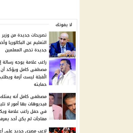
لا يفوتك
تصريحات جديدة من وزير
التعليم عن البكالوريا وأخبا
جديدة تخص المعلمين
راغب علامة يوجه رسالة إ
مصطفى كامل ويؤكد أن
الُقبلة ليست أزمة ويطلب
حمايته
مصطفى كامل أنه يمتلك
فيديوهات بها أمور لا تلي
في حفل راغب علامة وي
مفاجآت لم يكن أحد يعرفه
لاعب مصري جديد على أع