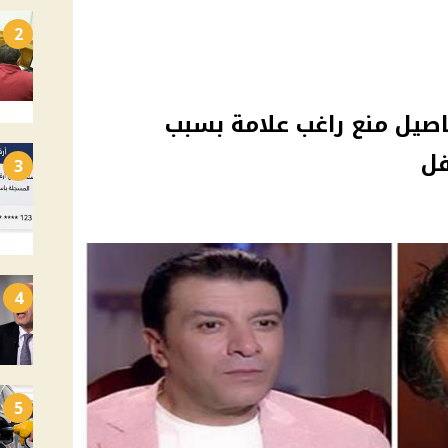
2
ل منع راغب علامة بسبب
فل
3
4
5