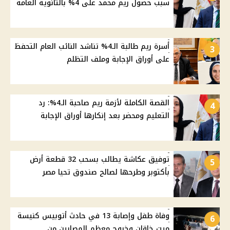
سبب حصول ريم محمد على 4% بالثانوية العامة
أسرة ريم طالبة الـ4% تناشد النائب العام التحفظ
3
على أوراق الإجابة وملف التظلم
القصة الكاملة لأزمة ريم صاحبة الـ4%: رد
4
التعليم ومحضر بعد إنكارها أوراق الإجابة
توفيق عكاشة يطالب بسحب 32 قطعة أرض
5
بأكتوبر وطرحها لصالح صندوق تحيا مصر
وفاة طفل وإصابة 13 في حادث أتوبيس كنيسة
6
ميت خاقان وخروج معظم المصابين من