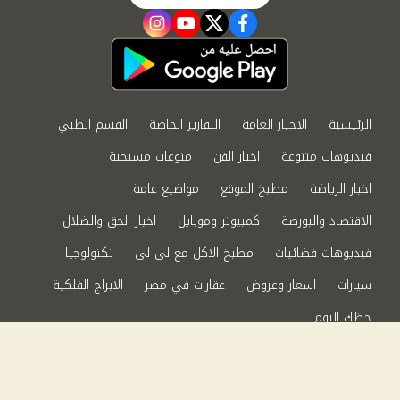
instagram
youtube
twitter
facebook
الرئيسية
الاخبار العامة
التقارير الخاصة
القسم الطبي
فيديوهات متنوعة
اخبار الفن
منوعات مسيحية
اخبار الرياضة
مطبخ الموقع
مواضيع عامة
الاقتصاد والبورصة
كمبيوتر وموبايل
اخبار الحق والضلال
فيديوهات فضائيات
مطبخ الاكل مع لى لى
تكنولوجيا
سيارات
اسعار وعروض
عقارات في مصر
الابراج الفلكية
حظك اليوم
من نحن
سياسة الخصوصية
اتصل بنا
©2024 الحق والضلال All Rights Reserved.