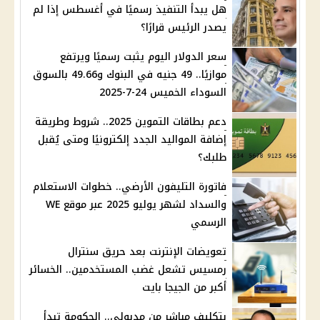
هل يبدأ التنفيذ رسميًا في أغسطس إذا لم
يصدر الرئيس قرارًا؟
سعر الدولار اليوم يثبت رسميًا ويرتفع
موازيًا.. 49 جنيه في البنوك و49.66 بالسوق
السوداء الخميس 24-7-2025
دعم بطاقات التموين 2025.. شروط وطريقة
إضافة المواليد الجدد إلكترونيًا ومتى يُقبل
طلبك؟
فاتورة التليفون الأرضي.. خطوات الاستعلام
والسداد لشهر يوليو 2025 عبر موقع WE
الرسمي
تعويضات الإنترنت بعد حريق سنترال
رمسيس تشعل غضب المستخدمين.. الخسائر
أكبر من الجيجا بايت
بتكليف مباشر من مدبولي.. الحكومة تبدأ