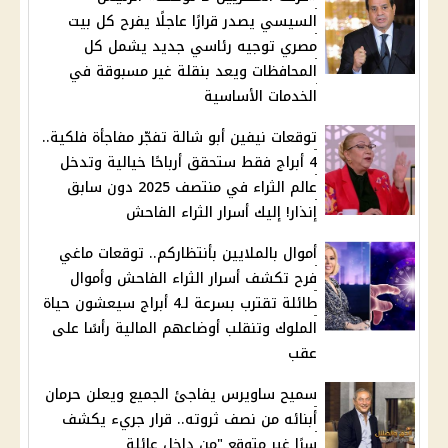
السيسي يصدر قرارًا عاجلًا يفرح كل بيت
مصري توجيه رئاسي جديد يشمل كل
المحافظات ويعد بنقلة غير مسبوقة في
الخدمات الأساسية
توقعات نيفين أبو شالة تفجّر مفاجأة فلكية..
4 أبراج فقط ستحقق أرباحًا خيالية وتدخل
عالم الثراء في منتصف 2025 دون سابق
إنذار! إليك أسرار الثراء الفاحش
أموال بالملايين بأنتظاركم.. توقعات ماغي
فرح تكشف أسرار الثراء الفاحش وأموال
طائلة تقترب بسرعة لـ4 أبراج سيعشون حياة
الملوك وتنقلب أوضاعهم المالية رأسًا على
عقب
سميح ساويرس يفاجئ الجميع ويعلن حرمان
أبنائه من نصف ثروته.. قرار جريء يكشف
سرًا غير متوقع "من داخل عائلة