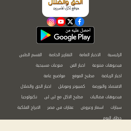
instagram
youtube
twitter
facebook
الرئيسية
الاخبار العامة
التقارير الخاصة
القسم الطبي
فيديوهات متنوعة
اخبار الفن
منوعات مسيحية
اخبار الرياضة
مطبخ الموقع
مواضيع عامة
الاقتصاد والبورصة
كمبيوتر وموبايل
اخبار الحق والضلال
فيديوهات فضائيات
مطبخ الاكل مع لى لى
تكنولوجيا
سيارات
اسعار وعروض
عقارات في مصر
الابراج الفلكية
حظك اليوم
من نحن
سياسة الخصوصية
اتصل بنا