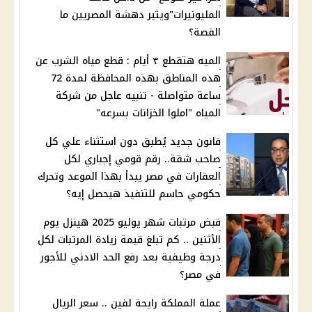
المليونيرات"ويثير دهشة المصريين ما
القصة؟
الميه هتقطع ٣ أيام : قطع مياه الشرب عن
هذه المناطق بهذه المحافظة لمدة 72
ساعة متواصلة - تنبيه عاجل من شركة
المياه "املوا الخزانات بسرعه"
قانون جديد يُطبق دون استثناء علي كل
صاحب شقة.. رقم قومي إجباري لكل
العقارات في مصر يبدأ بهذا الموعد وتحرك
حكومي حاسم للتنفيذ هيحصل إيه؟
قبض مرتبات شهر يوليو 2025 هينزل يوم
الأثنين .. كم تبلغ قيمة زيادة المرتبات لكل
درجة وظيفية بعد رفع الحد الادني للأجور
في مصر؟
عملة المملكة رايحة لفين .. سعر الريال