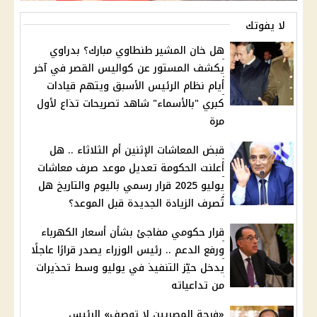
لا يفوتك
هل خان المشير طنطاوي مبارك؟ بدراوي
يكشف المستور عن كواليس القصر في آخر
أيام نظام الرئيس الأسبق ويتهم قيادات
كبري "بالأسماء" شاهد تصريحات تذاع لأول
مرة
قبض المعاشات الإثنين أم الثلاثاء .. هل
أعلنت الحكومة تعديل موعد صرف معاشات
يوليو 2025 قرار رسمي باليوم والتاريخ هل
تُصرف الزيادة الجديدة قبل الموعد؟
قرار حكومي مفاجئ بشأن أسعار الكهرباء
ورفع الدعم .. رئيس الوزراء يصدر قرارًا عاجلًا
يدخل حيّز التنفيذ في يوليو وسط تحذيرات
من تداعياته
«فرحة المصريين لا توصف» الرئيس