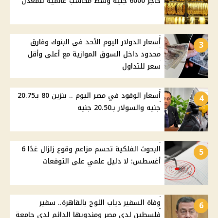
حاجز 6000 جنيه وسط مكاسب عالمية للمعدن
أسعار الدولار اليوم الأحد في البنوك وفارق
3
محدود داخل السوق الموازية مع أعلى وأقل
سعر للتداول
أسعار الوقود في مصر اليوم .. بنزين 80 بـ20.75
4
جنيه والسولار بـ20.50 جنيه
البحوث الفلكية تحسم مزاعم وقوع زلزال غدًا 6
5
أغسطس: لا دليل علمي على التوقعات
وفاة السفير دياب اللوح بالقاهرة.. سفير
6
فلسطين لدى مصر ومندوبها الدائم لدى جامعة