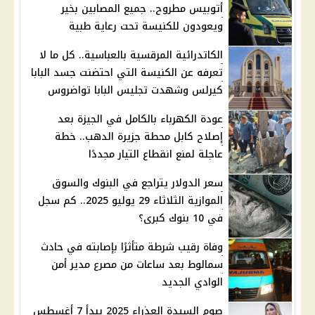
أتوبيس مطروح.. جميع المصابين بخير
ويعودون للكنيسة تحت رعاية طبية
الكاتدرائية المرقسية بالعباسية.. كل ما لا
تعرفه عن الكنيسة التي احتضنت جسد البابا
كيرلس وشهدت تجليس البابا تواضروس
عودة الكهرباء بالكامل في الجيزة بعد
إصلاح كابل محطة جزيرة الدهب.. خطة
عاجلة لمنع انقطاع التيار مجددًا
سعر الدولار يتراجع في البنوك والسوق
الموازية الثلاثاء 29 يوليو 2025.. كم سجل
في 10 بنوك كبرى؟
وفاة رقيب شرطة متأثرًا بإصابته في حادث
سمالوط بعد ساعات من مصرع مدير أمن
الوادي الجديد
صوم السيدة العذراء 2025 يبدأ 7 أغسطس