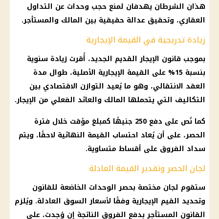
هذان الشرطان يهدفان لمنع حجب وحدات عن التداول
العقاري، وتحقيق عدالة حقيقية بين المالك والمستأجر.
زيادة تدريجية في القيمة الإيجارية
بموجب
قانون الإيجار القديم الجديد
، أُقرت زيادة سنوية
بنسبة 15% على القيمة الإيجارية الأصلية، طوال مدة
العقد الانتقالي، وهو ما يُعيد التوازن الاقتصادي بين
التكاليف التي يتحملها المالك والعائد الفعلي من الإيجار.
كما نُص على دفع 250 جنيهًا كمبلغ مؤقت خلال فترة
الحصر، على أن يُعاد احتساب القيمة النهائية لاحقًا، ويتم
سداد الفروق على أقساط متساوية.
لجان الحصر وتقدير القيمة العادلة
ستقوم لجان مختصة بحصر الوحدات الخاضعة للقانون
وتحديد القيم الإيجارية وفقًا لأسعار السوق العادلة. ويُلزم
القانون المستأجر بدفع الفروق الناتجة إن وُجدت، على