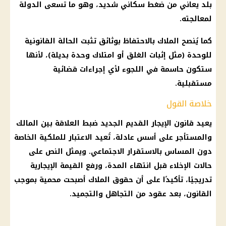
بلد يعاني من ضغط سكاني شديد، وهو ما تسعى الدولة
لمعالجته.
كما يُنصح الملاك بالاحتفاظ بوثائق تثبت الحالة القانونية
للوحدة (مثل إثبات الغلق أو امتلاك وحدة بديلة)، لأنها
ستكون حاسمة في اللجوء لأي إجراءات قضائية
مستقبلية.
خلاصة القول
يعيد
قانون الإيجار القديم الجديد
ضبط
العلاقة بين المالك
والمستأجر
على أسس عادلة، تُعيد الاعتبار للملكية الخاصة
دون المساس بالاستقرار الاجتماعي. ويمثل النص على
حالات الإخلاء قبل انتهاء المدة، ورفع القيمة الإيجارية
تدريجيًا، تأكيدًا على أن حقوق الملاك أصبحت محمية بموجب
القانون، بعد عقود من التجاهل والتجميد.