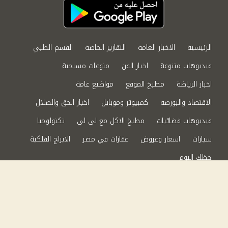
الرئيسية
الاخبار العامة
التقارير الخاصة
القسم الطبي
فيديوهات متنوعة
اخبار الفن
منوعات مسيحية
اخبار الرياضة
مطبخ الموقع
مواضيع عامة
الاقتصاد والبورصة
كمبيوتر وموبايل
اخبار الحق والضلال
فيديوهات فضائيات
مطبخ الاكل مع لى لى
تكنولوجيا
سيارات
اسعار وعروض
عقارات في مصر
الابراج الفلكية
حظك اليوم
من نحن
سياسة الخصوصية
اتصل بنا
©2024 الحق والضلال All Rights Reserved.
Powered by