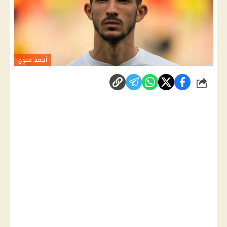
أحمد فتوح
شارك