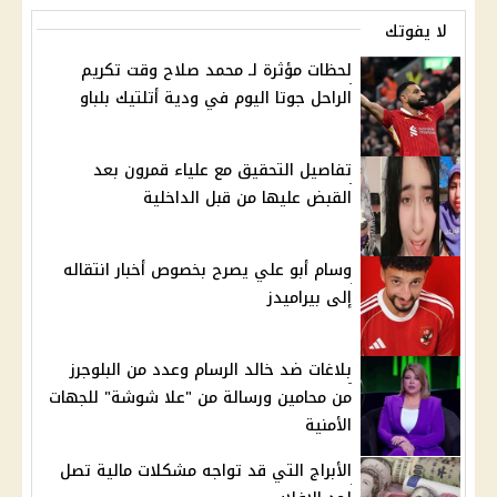
لا يفوتك
لحظات مؤثرة لـ محمد صلاح وقت تكريم
الراحل جوتا اليوم في ودية أتلتيك بلباو
تفاصيل التحقيق مع علياء قمرون بعد
القبض عليها من قبل الداخلية
وسام أبو علي يصرح بخصوص أخبار انتقاله
إلى بيراميدز
بلاغات ضد خالد الرسام وعدد من البلوجرز
من محامين ورسالة من "علا شوشة" للجهات
الأمنية
الأبراج التي قد تواجه مشكلات مالية تصل