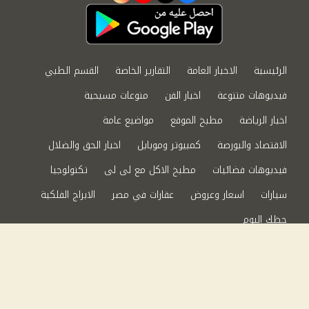
الرئيسية
الاخبار العامة
التقارير الخاصة
القسم الطبي
فيديوهات متنوعة
اخبار الفن
منوعات مسيحية
اخبار الرياضة
مطبخ الموقع
مواضيع عامة
الاقتصاد والبورصة
كمبيوتر وموبايل
اخبار الحق والضلال
فيديوهات فضائيات
مطبخ الاكل مع لى لى
تكنولوجيا
سيارات
اسعار وعروض
عقارات في مصر
الابراج الفلكية
حظك اليوم
من نحن
سياسة الخصوصية
اتصل بنا
©2024 الحق والضلال All Rights Reserved.
Powered by