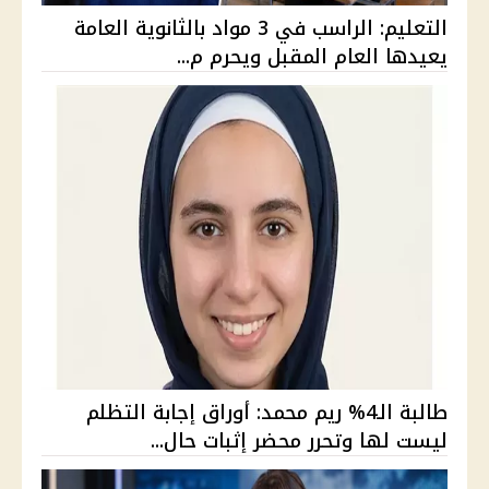
التعليم: الراسب في 3 مواد بالثانوية العامة
يعيدها العام المقبل ويحرم م...
طالبة الـ4% ريم محمد: أوراق إجابة التظلم
ليست لها وتحرر محضر إثبات حال...