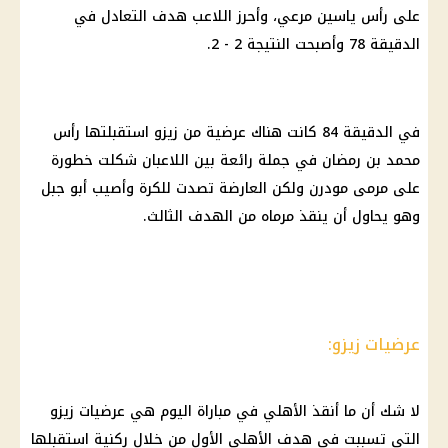
على رأس ياسين مرعي، وأحرز اللاعب هدف التعادل في
الدقيقة 78 وأصبحت النتيجة 2 - 2.
في الدقيقة 84 كانت هناك عرضية من
زيزو
استقبلتها رأس
محمد بن رمضان
في جملة رائعة بين اللاعبان شكلت خطورة
على مرمى مودرن ولكن العارضة تصدت للكرة وأصيب أبو جبل
وهو يحاول أن ينقذ مرماه من الهدف الثالث.
عرضيات زيزو:
لا شك أن ما أنقذ
الأهلي
في مباراة اليوم هي عرضيات
زيزو
التي تسببت في هدف
الأهلي
الأول من خلال ركنية استقبلها