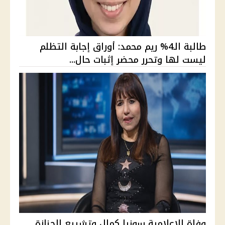
طالبة الـ4% ريم محمد: أوراق إجابة التظلم
ليست لها وتحرر محضر إثبات حال...
وفاة الإعلامية سونيا كمال وتشييع الجنازة