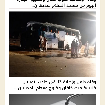
اليوم من مسجد السلام بمدينة ن...
وفاة طفل وإصابة 13 في حادث أتوبيس
كنيسة ميت خاقان وخروج معظم المصابين ...