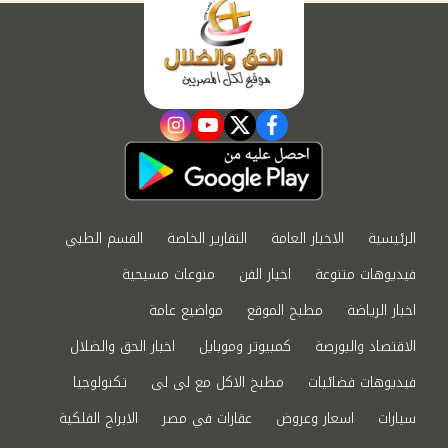
instagram
youtube
twitter
facebook
الرئيسية
الاخبار العامة
التقارير الخاصة
القسم الطبي
فيديوهات متنوعة
اخبار الفن
منوعات مسيحية
اخبار الرياضة
مطبخ الموقع
مواضيع عامة
الاقتصاد والبورصة
كمبيوتر وموبايل
اخبار الحق والضلال
فيديوهات فضائيات
مطبخ الاكل مع لى لى
تكنولوجيا
سيارات
اسعار وعروض
عقارات في مصر
الابراج الفلكية