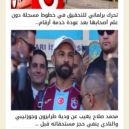
تحرك برلماني للتحقيق في خطوط مسجلة دون
علم أصحابها بعد عودة خدمة أرقام...
محمد صلاح يغيب عن ودية طرابزون وجوزتيبي
والنادي ينفي حجز مستحقاته قبل ...