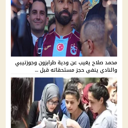
محمد صلاح يغيب عن ودية طرابزون وجوزتيبي
والنادي ينفي حجز مستحقاته قبل ...