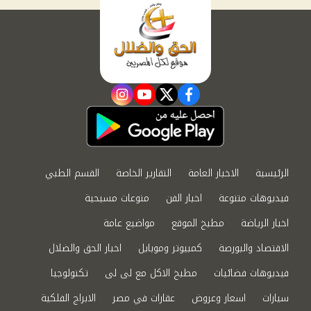
instagram
youtube
twitter
facebook
الرئيسية
الاخبار العامة
التقارير الخاصة
القسم الطبي
فيديوهات متنوعة
اخبار الفن
منوعات مسيحية
اخبار الرياضة
مطبخ الموقع
مواضيع عامة
الاقتصاد والبورصة
كمبيوتر وموبايل
اخبار الحق والضلال
فيديوهات فضائيات
مطبخ الاكل مع لى لى
تكنولوجيا
سيارات
اسعار وعروض
عقارات في مصر
الابراج الفلكية