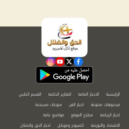
instagram
youtube
twitter
facebook
الرئيسية
الاخبار العامة
التقارير الخاصة
القسم الطبي
فيديوهات متنوعة
اخبار الفن
منوعات مسيحية
اخبار الرياضة
مطبخ الموقع
مواضيع عامة
الاقتصاد والبورصة
كمبيوتر وموبايل
اخبار الحق والضلال