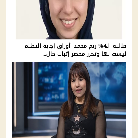
طالبة الـ4% ريم محمد: أوراق إجابة التظلم
ليست لها وتحرر محضر إثبات حال...