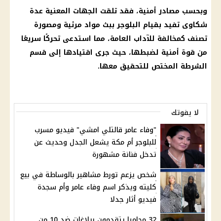
وبحسب مصادر أمنية، فقد تلقت الجهات المعنية عدة
شكاوى تفيد بقيام البلوجر ببث مواد مرئية ومصورة
تصنف كمخالفة للآداب العامة، مما استدعى تحركًا سريعًا
من قوة أمنية لضبطها، حيث جرى اقتيادها إلى قسم
الشرطة المختص للتحقيق معها.
لا يفوتك
"وفاء عامر قالتلي امشي" فيديو مسرب
للبلوجر أم مكة يشعل الجدل وحديث عن
تدخل فنانة مشهورة
شخص يزعم تورط مشاهير بالوساطة في بيع
كليته ويذكر اسم وفاء عامر وأم سجدة
فيديو أثار جدلا
32 محاميا يتقدمون ببلاغات ضد 10 من