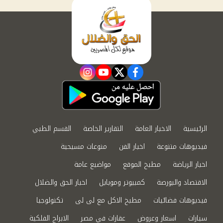
instagram
youtube
twitter
facebook
الرئيسية
الاخبار العامة
التقارير الخاصة
القسم الطبي
فيديوهات متنوعة
اخبار الفن
منوعات مسيحية
اخبار الرياضة
مطبخ الموقع
مواضيع عامة
الاقتصاد والبورصة
كمبيوتر وموبايل
اخبار الحق والضلال
فيديوهات فضائيات
مطبخ الاكل مع لى لى
تكنولوجيا
سيارات
اسعار وعروض
عقارات في مصر
الابراج الفلكية