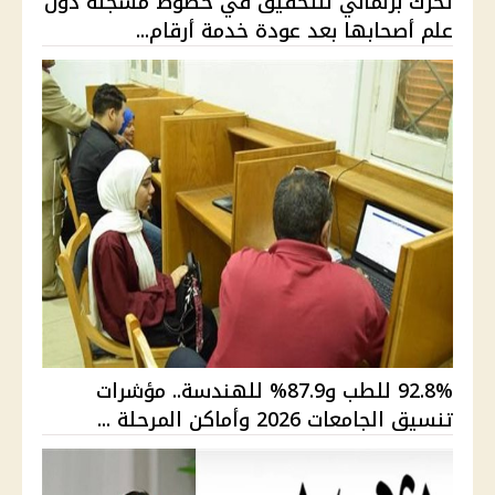
تحرك برلماني للتحقيق في خطوط مسجلة دون
علم أصحابها بعد عودة خدمة أرقام...
92.8% للطب و87.9% للهندسة.. مؤشرات
تنسيق الجامعات 2026 وأماكن المرحلة ...