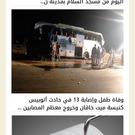
اليوم من مسجد السلام بمدينة ن...
وفاة طفل وإصابة 13 في حادث أتوبيس
كنيسة ميت خاقان وخروج معظم المصابين ...