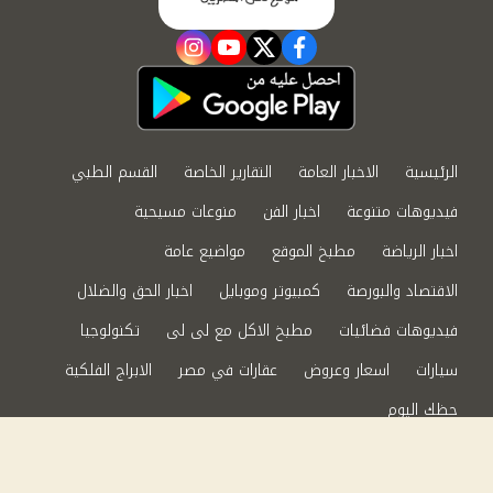
instagram
youtube
twitter
facebook
الرئيسية
الاخبار العامة
التقارير الخاصة
القسم الطبي
فيديوهات متنوعة
اخبار الفن
منوعات مسيحية
اخبار الرياضة
مطبخ الموقع
مواضيع عامة
الاقتصاد والبورصة
كمبيوتر وموبايل
اخبار الحق والضلال
فيديوهات فضائيات
مطبخ الاكل مع لى لى
تكنولوجيا
سيارات
اسعار وعروض
عقارات في مصر
الابراج الفلكية
حظك اليوم
من نحن
سياسة الخصوصية
اتصل بنا