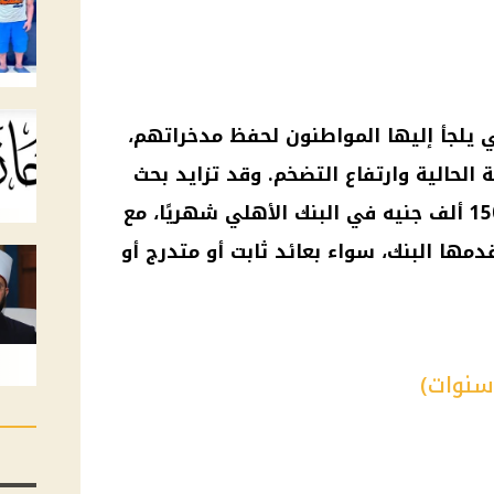
تي يلجأ إليها المواطنون لحفظ مدخراتهم،
لحالية وارتفاع التضخم. وقد تزايد بحث
المصريين مؤخرًا عن حجم فوائد 150 ألف جنيه في البنك الأهلي شهريًا، مع
دمها البنك، سواء بعائد ثابت أو متدرج أو