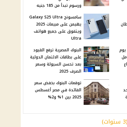
ورسوم تبدأ من 185 جنيه
سامسونج Galaxy S25 Ultra
طان
يهيمن على مبيعات 2025
ويتفوق على جميع هواتف
Ultra
جازة المولد النبوي 2025 يوم
البنوك المصرية ترفع القيود
كامل
على بطاقات الائتمان الدولية
ع
بعد تحسن السيولة وسعر
الصرف 2025
توقعات البنوك بخفض سعر
حد
الفائدة في مصر أغسطس
2025 بين 1% و2%