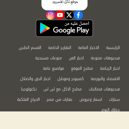
instagram
youtube
twitter
facebook
الرئيسية
الاخبار العامة
التقارير الخاصة
القسم الطبي
فيديوهات متنوعة
اخبار الفن
منوعات مسيحية
اخبار الرياضة
مطبخ الموقع
مواضيع عامة
الاقتصاد والبورصة
كمبيوتر وموبايل
اخبار الحق والضلال
فيديوهات فضائيات
مطبخ الاكل مع لى لى
تكنولوجيا
سيارات
اسعار وعروض
عقارات في مصر
الابراج الفلكية
حظك اليوم
من نحن
سياسة الخصوصية
اتصل بنا