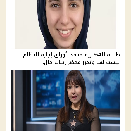
طالبة الـ4% ريم محمد: أوراق إجابة التظلم
ليست لها وتحرر محضر إثبات حال...