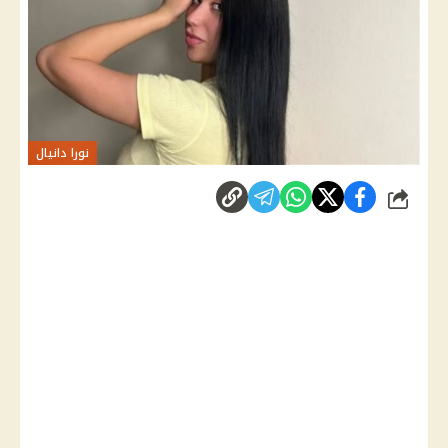
نورا دانيال
شارك