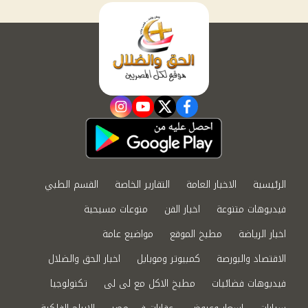
instagram
youtube
twitter
facebook
الرئيسية
الاخبار العامة
التقارير الخاصة
القسم الطبي
فيديوهات متنوعة
اخبار الفن
منوعات مسيحية
اخبار الرياضة
مطبخ الموقع
مواضيع عامة
الاقتصاد والبورصة
كمبيوتر وموبايل
اخبار الحق والضلال
فيديوهات فضائيات
مطبخ الاكل مع لى لى
تكنولوجيا