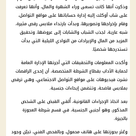
وذكرت أنها كانت تسعى وراء الشهرة والمال، وأنها تعرفت
على شاب أوكلت إليه إدارة حساباتها على
مواقع التواصل
،
وقام بإخراجها وتصويرها، وبدأت بارتداء ملابس رقص مثيرة،
شبه عارية، لجذب الشباب والشابات إلى عروضها، وتحقيق
المزيد من المال والإيرادات من النوادي الليلية التي بدأت
تستدرجها شخصيًا.
وأكدت المعلومات والتحقيقات التي أجرتها الإدارة العامة
لحماية الآداب بقطاع
الشرطة
المتخصصة، أن إحدى الراقصات
نشرت فيديوهات على
مواقع التواصل الاجتماعي
، وهي ترقص
بملابس فاضحة، وتتضمن إيحاءات جنسية.
بعد اتخاذ
الإجراءات القانونية
، أُلقي القبض على الشخص
المذكور، وهو أجنبي الجنسية، في
قسم شرطة
العجوزة
بالجيزة.
وعُثر بحوزتها على هاتف محمول، وبالفحص الفني، تبيّن وجود