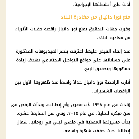
أدلة على أنشطتها الإجرامية.
منع نورا دانيال من مغادرة البلاد
وقررت جهات التحقيق بمنع نورا دانيال راقصة حفلات الأثرياء
من مغادرة البلاد.
عند إلقاء القبض عليها، اعترفت بنشر الفيديوهات المذكورة
على حساباتها على
مواقع التواصل الاجتماعي
بهدف زيادة
جمهورها وتحقيق الربح.
أثارت الراقصة نورا دانيال جدلاً واسعاً منذ ظهورها الأول بين
الراقصات الشهيرات.
وُلدت في عام ١٩٩٨ لأب مصري وأم إيطالية، وبدأت الرقص في
سن مبكرة للغاية. في عام ٢٠١٥، وفي سن السابعة عشرة،
بدأت مسيرتها المهنية في ملهى ليلي في رومانيا، شمال
إيطاليا، حيث حققت شهرة واسعة.