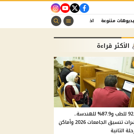
instagram
youtube
twitter
facebook
ديوهات متنوعة
اخبار الفن
منوعات مسيحية
اخبار الرياضة
الأكثر قراءة
92.8% للطب و87.9% للهندسة..
مؤشرات تنسيق الجامعات 2026 وأماكن
حلة الثانية