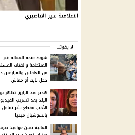
الاعلامية عبير الاباصيري
لا يفوتك
شروط منحة العمالة غير
المنتظمة والفئات المست
من العاملين والمزارعين د
دخل ثابت أو معاش
هدير عبد الرازق تظهر ب
البلد بعد تسريب الفيديو
الأخير: مقطع يثير تفاعل
بالسوشيال ميديا
المالية تعلن مواعيد صرف