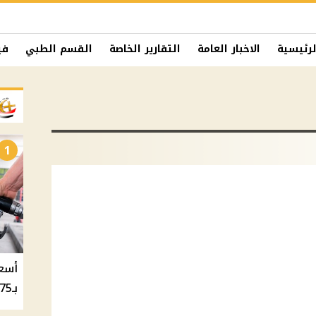
لرئيسية
الاخبار العامة
التقارير الخاصة
القسم الطبي
في
1
بـ20.75 جنيه والسولار بـ20.50 جنيه