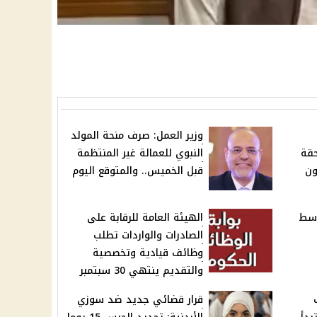
وزير العمل: صرف منحة المولد
حقة
النبوي للعمالة غير المنتظمة
ون
قبل الخميس.. والمتوقع اليوم
وسط
الهيئة العامة للرقابة على
الصادرات والواردات تطلب
وظائف قيادية وتخصصية
والتقديم ينتهي 30 سبتمبر
قرار قضائي جديد ضد سوزي