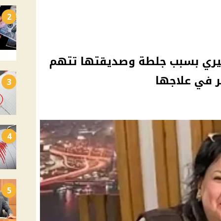
2
باصيري بسبب جلطة وصديقتها تتهم
 في علاجها
3
4
5