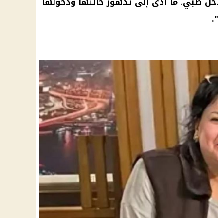
ل طبي، ما أدى إلى تدهور حالتها ودخولها
.