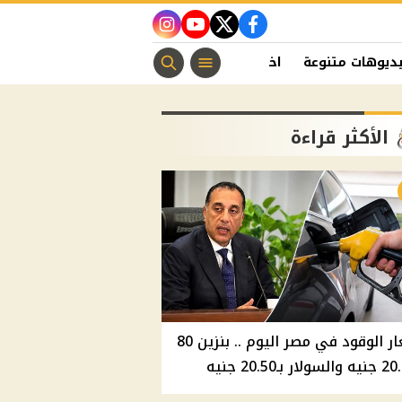
instagram
youtube
twitter
facebook
ديوهات متنوعة
اخبار الفن
منوعات مسيحية
اخبار الرياضة
الأكثر قراءة
أسعار الوقود في مصر اليوم .. بنزين 80