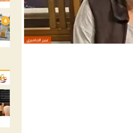
6
عبير الاباصيري